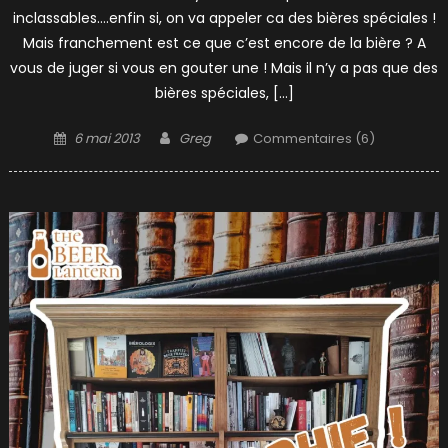
inclassables….enfin si, on va appeler ca des bières spéciales !
Mais franchement est ce que c’est encore de la bière ? A
vous de juger si vous en gouter une ! Mais il n’y a pas que des
bières spéciales, […]
Posted
Author
6 mai 2013
Greg
Commentaires (6)
on