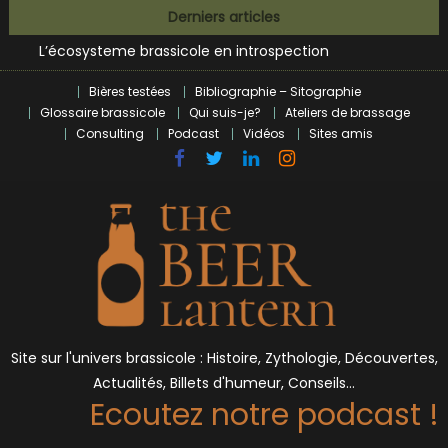
Bières et célébrités
Skip
Derniers articles
L’écosysteme brassicole en introspection
to
Zoumaï : pionnier de la révolution craft à Marseille
content
L’intelligence artificielle dans le milieu brassicole
Bières testées
Bibliographie – Sitographie
BrewDog racheté par Tilray pour une bouchée de pain ?
Glossaire brassicole
Qui suis-je?
Ateliers de brassage
Bières et célébrités
Consulting
Podcast
Vidéos
Sites amis
Site sur l'univers brassicole : Histoire, Zythologie, Découvertes,
Actualités, Billets d'humeur, Conseils…
Ecoutez notre podcast !