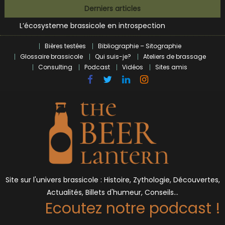
Bières et célébrités
Skip
Derniers articles
L’écosysteme brassicole en introspection
to
Zoumaï : pionnier de la révolution craft à Marseille
content
L’intelligence artificielle dans le milieu brassicole
Bières testées
Bibliographie – Sitographie
BrewDog racheté par Tilray pour une bouchée de pain ?
Glossaire brassicole
Qui suis-je?
Ateliers de brassage
Bières et célébrités
Consulting
Podcast
Vidéos
Sites amis
Site sur l'univers brassicole : Histoire, Zythologie, Découvertes,
Actualités, Billets d'humeur, Conseils…
Ecoutez notre podcast !