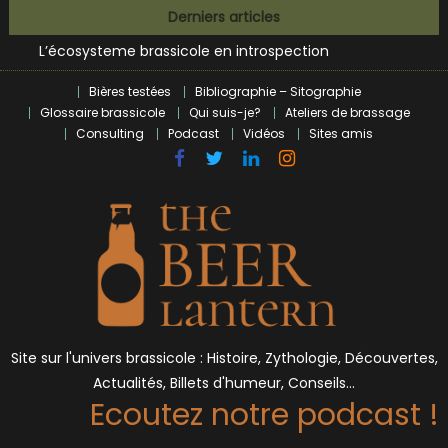
Bières et célébrités
Skip
Derniers articles
L’écosysteme brassicole en introspection
to
Zoumaï : pionnier de la révolution craft à Marseille
content
L’intelligence artificielle dans le milieu brassicole
Bières testées
Bibliographie – Sitographie
BrewDog racheté par Tilray pour une bouchée de pain ?
Glossaire brassicole
Qui suis-je?
Ateliers de brassage
Bières et célébrités
Consulting
Podcast
Vidéos
Sites amis
Site sur l'univers brassicole : Histoire, Zythologie, Découvertes,
Actualités, Billets d'humeur, Conseils…
Ecoutez notre podcast !