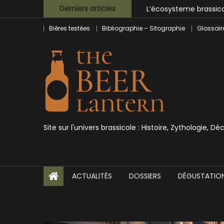
Skip
L’écosysteme brassico
Derniers articles
to
Zoumaï : pionnier de la
Bières testées
Bibliographie – Sitographie
Glossair
content
L’intelligence artificie
BrewDog racheté par T
Bières et célébrités
Site sur l'univers brassicole : Histoire, Zythologie, D
ACTUALITÉS
DOSSIERS
DÉGUSTATIO