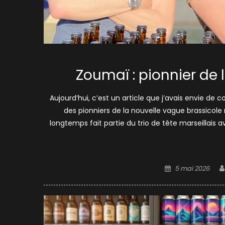
Zoumaï : pionnier de l
Aujourd’hui, c’est un article que j’avais envie de c
des pionniers de la nouvelle vague brassicole 
longtemps fait partie du trio de tête marseillais 
Posted
5 mai 2026
on