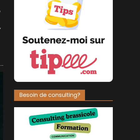
e
,
Besoin de consulting?