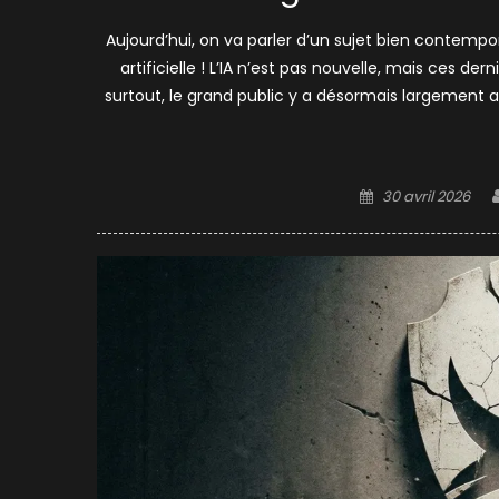
Aujourd’hui, on va parler d’un sujet bien contempor
artificielle ! L’IA n’est pas nouvelle, mais ces d
surtout, le grand public y a désormais largement ac
Posted
30 avril 2026
on