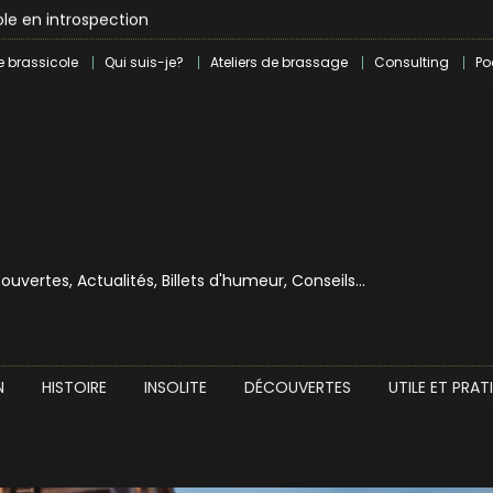
le en introspection
 révolution craft à Marseille
e brassicole
Qui suis-je?
Ateliers de brassage
Consulting
Po
lle dans le milieu brassicole
ilray pour une bouchée de pain ?
écouvertes, Actualités, Billets d'humeur, Conseils…
N
HISTOIRE
INSOLITE
DÉCOUVERTES
UTILE ET PRAT