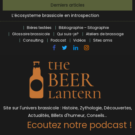
Bières et célébrités
Skip
Derniers articles
L’écosysteme brassicole en introspection
to
Zoumaï : pionnier de la révolution craft à Marseille
content
L’intelligence artificielle dans le milieu brassicole
Bières testées
Bibliographie – Sitographie
BrewDog racheté par Tilray pour une bouchée de pain ?
Glossaire brassicole
Qui suis-je?
Ateliers de brassage
Bières et célébrités
Consulting
Podcast
Vidéos
Sites amis
Site sur l'univers brassicole : Histoire, Zythologie, Découvertes,
Actualités, Billets d'humeur, Conseils…
Ecoutez notre podcast !