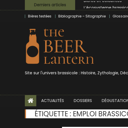
Skip
Derniers articles
L’écosysteme brassico
to
Zoumaï : pionnier de la
Bières testées
Bibliographie – Sitographie
Glossair
content
L’intelligence artificie
BrewDog racheté par T
Bières et célébrités
Site sur l'univers brassicole : Histoire, Zythologie, D
ACTUALITÉS
DOSSIERS
DÉGUSTATIO
ÉTIQUETTE :
EMPLOI BRASSIC