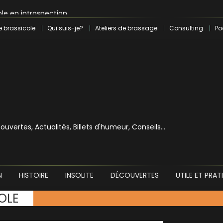
le en introspection
 révolution craft à Marseille
e brassicole
Qui suis-je?
Ateliers de brassage
Consulting
Po
lle dans le milieu brassicole
ilray pour une bouchée de pain ?
écouvertes, Actualités, Billets d'humeur, Conseils…
N
HISTOIRE
INSOLITE
DÉCOUVERTES
UTILE ET PRAT
OLE