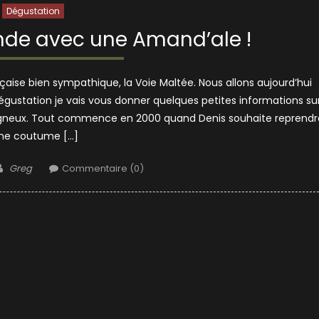
Dégustation
nde avec une Amand’ale !
nçaise bien sympathique, la Voie Maltée. Nous allons aujourd’hui
égustation je vais vous donner quelques petites informations su
hurigneux. Tout commence en 2000 quand Denis souhaite reprendr
ne coutume […]
Author
Greg
Commentaire (0)