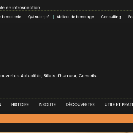
le en introspection
 révolution craft à Marseille
e brassicole
Qui suis-je?
Ateliers de brassage
Consulting
Po
lle dans le milieu brassicole
ilray pour une bouchée de pain ?
écouvertes, Actualités, Billets d'humeur, Conseils…
N
HISTOIRE
INSOLITE
DÉCOUVERTES
UTILE ET PRAT