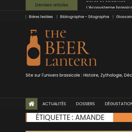
Skip
L’écosysteme brassico
Derniers articles
to
Zoumaï : pionnier de la
Bières testées
Bibliographie – Sitographie
Glossair
content
L’intelligence artificie
BrewDog racheté par T
Bières et célébrités
Site sur l'univers brassicole : Histoire, Zythologie, D
ACTUALITÉS
DOSSIERS
DÉGUSTATIO
ÉTIQUETTE :
AMANDE