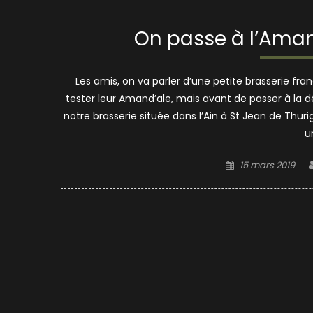
On passe à l’Ama
Les amis, on va parler d’une petite brasserie fra
tester leur Amand’ale, mais avant de passer à la d
notre brasserie située dans l’Ain à St Jean de T
u
Posted
15 mars 2019
on