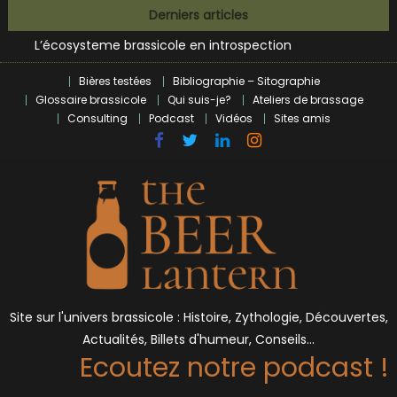
Bières et célébrités
Skip
Derniers articles
L’écosysteme brassicole en introspection
to
Zoumaï : pionnier de la révolution craft à Marseille
content
L’intelligence artificielle dans le milieu brassicole
Bières testées
Bibliographie – Sitographie
BrewDog racheté par Tilray pour une bouchée de pain ?
Glossaire brassicole
Qui suis-je?
Ateliers de brassage
Bières et célébrités
Consulting
Podcast
Vidéos
Sites amis
Site sur l'univers brassicole : Histoire, Zythologie, Découvertes,
Actualités, Billets d'humeur, Conseils…
Ecoutez notre podcast !