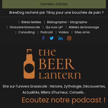
Zoumaï : pionnier de la révolution craft à Marseille
Skip
Derniers articles
L’intelligence artificielle dans le milieu brassicole
to
BrewDog racheté par Tilray pour une bouchée de pain ?
content
Bières et célébrités
Bières testées
Bibliographie – Sitographie
Glossaire brassicole
Qui suis-je?
Ateliers de brassage
Consulting
Podcast
Vidéos
Sites amis
Site sur l'univers brassicole : Histoire, Zythologie, Découvertes,
Actualités, Billets d'humeur, Conseils…
Ecoutez notre podcast !