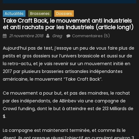
Actualités
Brasseries
Dossiers
Take Craft Back, le mouvement anti industriels
et anti rachats par les industriels (article long!)
Posted
Author
21 novembre 2018
Greg
Commentaires (5)
on
Aujourd’hui pas de test, j’essaye un peu de vous faire plus de
petits et gros dossiers sur l’univers brassicole et aussi sur de
la retro-actu, et je vais revenir sur un mouvement initié en
2017 par plusieurs brasseries artisanales indépendantes
américaine, le mouvement “Take Craft Back”.
Ce mouvement a pour but, et pas des moindres, le rachat
par des indépendants, de ABinbev via une campagne de
Crowd funding, dont le but à atteindre est de 213 Milliards de
$.
La campagne est maintenant terminée, et comme ils le
disent, ils ont presque réussi l’objectif en cumulant environ 3