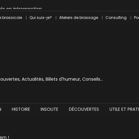
le en introspection
 révolution craft à Marseille
e brassicole
Qui suis-je?
Ateliers de brassage
Consulting
Po
lle dans le milieu brassicole
ilray pour une bouchée de pain ?
écouvertes, Actualités, Billets d'humeur, Conseils…
N
HISTOIRE
INSOLITE
DÉCOUVERTES
UTILE ET PRAT
ern !