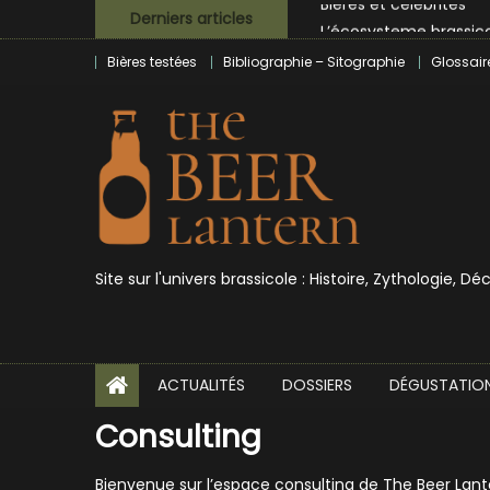
Skip
L’écosysteme brassico
Derniers articles
to
Zoumaï : pionnier de la
Bières testées
Bibliographie – Sitographie
Glossair
content
L’intelligence artificie
BrewDog racheté par T
Bières et célébrités
Site sur l'univers brassicole : Histoire, Zythologie, D
ACTUALITÉS
DOSSIERS
DÉGUSTATIO
Consulting
Bienvenue sur l’espace consulting de The Beer Lant