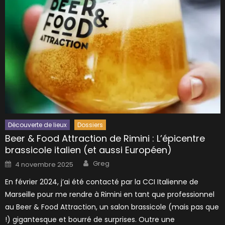
Découverte de lieux
Dossiers
Beer & Food Attraction de Rimini : L’épicentre
brassicole italien (et aussi Européen)
Author
Posted
Greg
4 novembre 2025
on
En février 2024, j’ai été contacté par la CCI Italienne de
Marseille pour me rendre à Rimini en tant que professionnel
au Beer & Food Attraction, un salon brassicole (mais pas que
!) gigantesque et bourré de surprises. Outre une