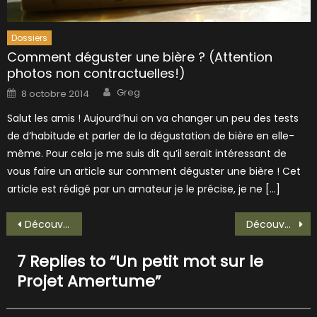
Dossiers
Comment déguster une bière ? (Attention
photos non contractuelles!)
Author
Posted
Greg
8 octobre 2014
on
Salut les amis ! Aujourd’hui on va changer un peu des tests
de d’habitude et parler de la dégustation de bière en elle-
même. Pour cela je me suis dit qu’il serait intéressant de
vous faire un article sur comment déguster une bière ! Cet
article est rédigé par un amateur je le précise, je ne […]
Navigation
Découverte de la Brasserie Rubé!
Découverte et unpacking du B-MAKER !
de
7 Replies to “
Un petit mot sur le
l’article
Projet Amertume
”