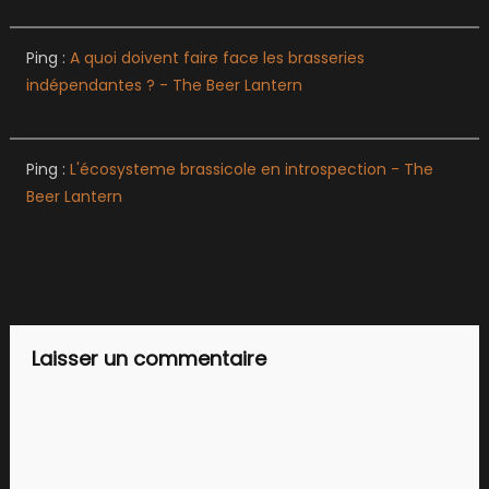
Ping :
A quoi doivent faire face les brasseries
indépendantes ? - The Beer Lantern
Ping :
L'écosysteme brassicole en introspection - The
Beer Lantern
Laisser un commentaire