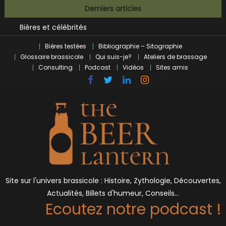
Skip
Derniers articles
BrewDog racheté par Tilray pour une bouchée de pain ?
to
Bières et célébrités
content
L’écosysteme brassicole en introspection
Bières testées
Bibliographie – Sitographie
Zoumaï : pionnier de la révolution craft à Marseille
Glossaire brassicole
Qui suis-je?
Ateliers de brassage
L’intelligence artificielle dans le milieu brassicole
Consulting
Podcast
Vidéos
Sites amis
BrewDog racheté par Tilray pour une bouchée de pain ?
Bières et célébrités
Site sur l'univers brassicole : Histoire, Zythologie, Découvertes,
Actualités, Billets d'humeur, Conseils…
Ecoutez notre podcast !