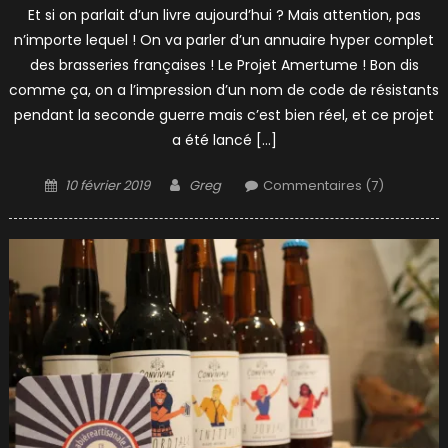
Et si on parlait d’un livre aujourd’hui ? Mais attention, pas
n’importe lequel ! On va parler d’un annuaire hyper complet
des brasseries françaises ! Le Projet Amertume ! Bon dis
comme ça, on a l’impression d’un nom de code de résistants
pendant la seconde guerre mais c’est bien réel, et ce projet
a été lancé […]
Posted
Author
10 février 2019
Greg
Commentaires (7)
on