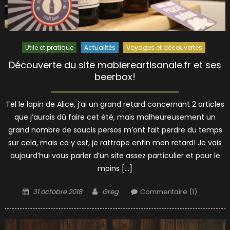
Utile et pratique
Actualités
Voyages et découvertes
Découverte du site mabiereartisanale.fr et ses
beerbox!
Tel le lapin de Alice, j’ai un grand retard concernant 2 articles
que j’aurais dû faire cet été, mais malheureusement un
grand nombre de soucis persos m’ont fait perdre du temps
sur cela, mais ca y est, je rattrape enfin mon retard! Je vais
aujourd’hui vous parler d’un site assez particulier et pour le
moins […]
Posted
Author
31 octobre 2018
Greg
Commentaire (1)
on