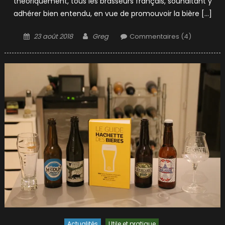
théoriquement, tous les brasseurs français, souhaitant y
adhérer bien entendu, en vue de promouvoir la bière […]
Posted
Author
23 août 2018
Greg
Commentaires (4)
on
Actualités
Utile et pratique