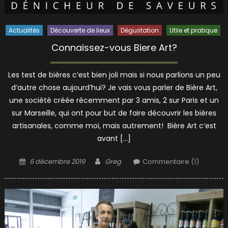
Actualités
Découverte de lieux
Dégustation
Utile et pratique
Connaissez-vous Biere Art?
Les test de bières c’est bien joli mais si nous parlions un peu
d’autre chose aujourd’hui? Je vais vous parler de Bière Art,
une société créée récemment par 3 amis, 2 sur Paris et un
sur Marseille, qui ont pour but de faire découvrir les bières
artisanales, comme moi, mais autrement! Bière Art c’est
avant […]
Posted
Author
6 décembre 2019
Greg
Commentaire (1)
on