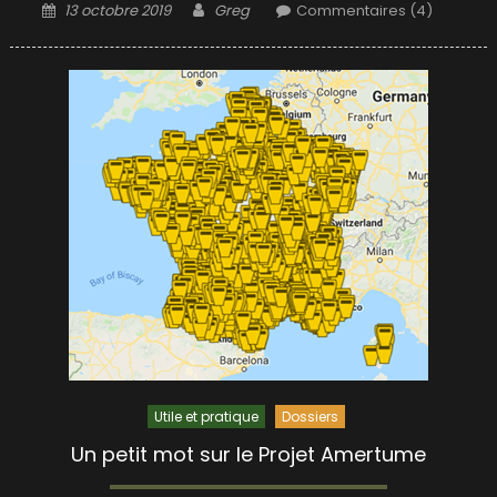
Posted
Author
13 octobre 2019
Greg
Commentaires (4)
on
Utile et pratique
Dossiers
Un petit mot sur le Projet Amertume