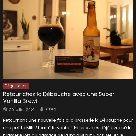
Dégustation
Retour chez la Débauche avec une Super
Vanilla Brew!
Author
Posted
Greg
30 juillet 2021
on
Retournons une nouvelle fois à la brasserie la Débauche pour
une petite Milk Stout à la Vanille! Nous avions déjà évoqué la
brasserie lors du passage de la India Stout Black Ale, et je