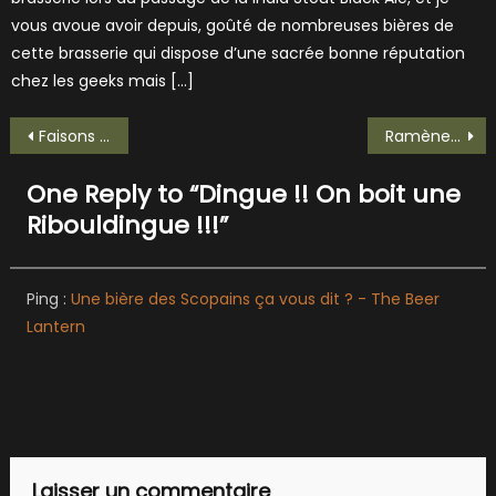
vous avoue avoir depuis, goûté de nombreuses bières de
cette brasserie qui dispose d’une sacrée bonne réputation
chez les geeks mais […]
Navigation
Faisons une folie avec une Grain de Folie de Fleurac !
Ramènes ta fraise et prends une Chapeau Fraise !
de
One Reply to “
Dingue !! On boit une
l’article
Ribouldingue !!!
”
Ping :
Une bière des Scopains ça vous dit ? - The Beer
Lantern
Laisser un commentaire