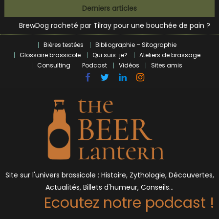
Skip
Derniers articles
L’intelligence artificielle dans le milieu brassicole
to
BrewDog racheté par Tilray pour une bouchée de pain ?
content
Bières et célébrités
Bières testées
Bibliographie – Sitographie
Glossaire brassicole
Qui suis-je?
Ateliers de brassage
Consulting
Podcast
Vidéos
Sites amis
Site sur l'univers brassicole : Histoire, Zythologie, Découvertes,
Actualités, Billets d'humeur, Conseils…
Ecoutez notre podcast !