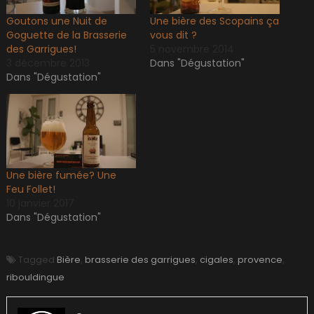
Goutons une Nuit de
Une bière des Scopains ça
Goguette de la Brasserie
vous dit ?
des Garrigues!
5 novembre 2014
3 décembre 2013
Dans "Dégustation"
Dans "Dégustation"
Une bière fumée? Une
Feu Follet!
10 janvier 2017
Dans "Dégustation"
Tagged
Bière
,
brasserie des garrigues
,
cigales
,
provence
,
ribouldingue