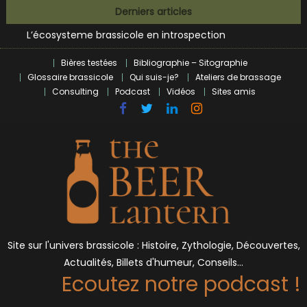
Skip
Bières et célébrités
Derniers articles
to
L’écosysteme brassicole en introspection
content
Zoumaï : pionnier de la révolution craft à Marseille
L’intelligence artificielle dans le milieu brassicole
Bières testées
Bibliographie – Sitographie
BrewDog racheté par Tilray pour une bouchée de pain ?
Glossaire brassicole
Qui suis-je?
Ateliers de brassage
Consulting
Podcast
Vidéos
Sites amis
Bières et célébrités
Site sur l'univers brassicole : Histoire, Zythologie, Découvertes,
Actualités, Billets d'humeur, Conseils…
Ecoutez notre podcast !