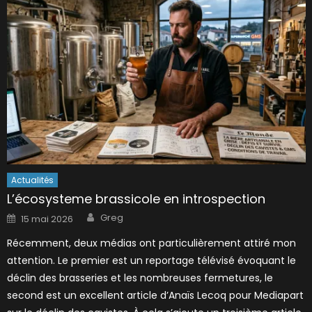
Actualités
L’écosysteme brassicole en introspection
Author
Posted
Greg
15 mai 2026
on
Récemment, deux médias ont particulièrement attiré mon
attention. Le premier est un reportage télévisé évoquant le
déclin des brasseries et les nombreuses fermetures, le
second est un excellent article d’Anaïs Lecoq pour Mediapart