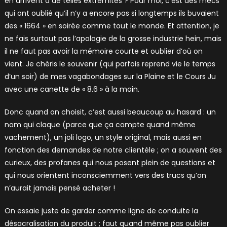
en arrivent à de telles extrémités ? Pour moi, c’est des mecs
qui ont oublié qu’il n’y a encore pas si longtemps ils buvaient
des « 1664 » en soirée comme tout le monde. Et attention, je
ne fais surtout pas l’apologie de la grosse industrie hein, mais
il ne faut pas avoir la mémoire courte et oublier d’où on
vient. Je chéris le souvenir (qui parfois reprend vie le temps
d’un soir) de mes vagabondages sur la Plaine et le Cours Ju
avec une canette de « 8.6 » à la main.
Donc quand on choisit, c’est aussi beaucoup au hasard : un
nom qui claque (parce que ça compte quand même
vachement), un joli logo, un style original, mais aussi en
fonction des demandes de notre clientèle ; on a souvent des
curieux, des profanes qui nous posent plein de questions et
qui nous orientent inconsciemment vers des trucs qu’on
n’aurait jamais pensé acheter !
On essaie juste de garder comme ligne de conduite la
désacralisation du produit ; faut quand même pas oublier