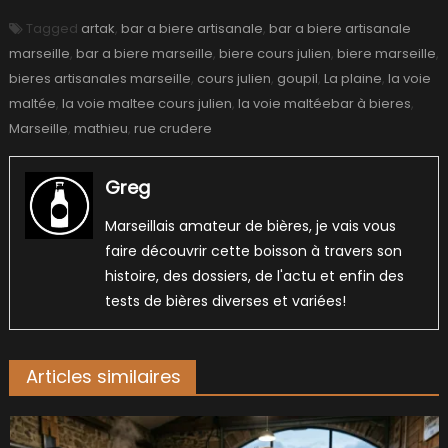
Tagged
artak
,
bar a biere artisanale
,
bar a biere artisanale
marseille
,
bar a biere marseille
,
biere cours julien
,
biere marseille
,
bieres artisanales marseille
,
cours julien
,
goupil
,
La plaine
,
la voie
maltée
,
la voie maltee cours julien
,
la voie maltéebar à bieres
,
Marseille
,
mathieu
,
rue crudere
Greg
Marseillais amateur de bières, je vais vous
faire découvrir cette boisson à travers son
histoire, des dossiers, de l'actu et enfin des
tests de bières diverses et variées!
Articles similaires