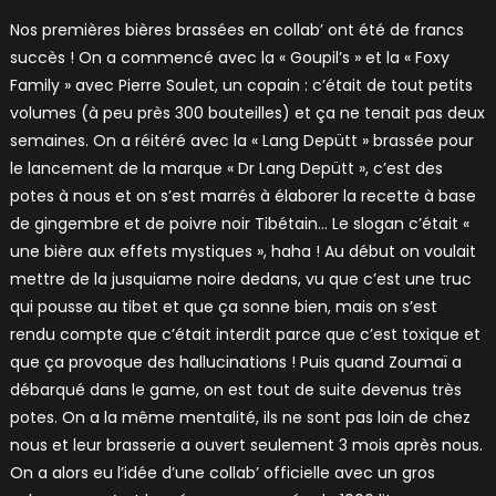
Nos premières bières brassées en collab’ ont été de francs
succès ! On a commencé avec la « Goupil’s » et la « Foxy
Family » avec Pierre Soulet, un copain : c’était de tout petits
volumes (à peu près 300 bouteilles) et ça ne tenait pas deux
semaines. On a réitéré avec la « Lang Depütt » brassée pour
le lancement de la marque « Dr Lang Depütt », c’est des
potes à nous et on s’est marrés à élaborer la recette à base
de gingembre et de poivre noir Tibétain… Le slogan c’était «
une bière aux effets mystiques », haha ! Au début on voulait
mettre de la jusquiame noire dedans, vu que c’est une truc
qui pousse au tibet et que ça sonne bien, mais on s’est
rendu compte que c’était interdit parce que c’est toxique et
que ça provoque des hallucinations ! Puis quand Zoumaï a
débarqué dans le game, on est tout de suite devenus très
potes. On a la même mentalité, ils ne sont pas loin de chez
nous et leur brasserie a ouvert seulement 3 mois après nous.
On a alors eu l’idée d’une collab’ officielle avec un gros