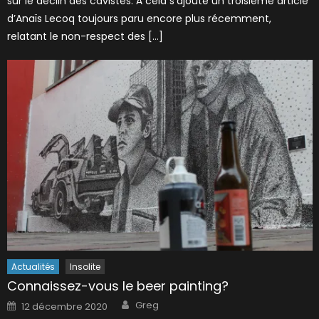
sur le déclin des cavistes. À cela s’ajoute un troisième article
d’Anaïs Lecoq toujours paru encore plus récemment,
relatant le non-respect des […]
Actualités
Insolite
Connaissez-vous le beer painting?
Author
Posted
Greg
12 décembre 2020
on