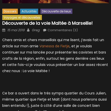
Dossiers
Actualités
Découverte de lieux
Voyages et découvertes
Découverte de la voie Maltée à Marseille!
Posted
Author
15 mai 2019
Greg
Commentaires (3)
on
Chers amis et chers marseillais qui me lisent, j’avais fait un
article sur mon amie
Vanessa de Fietje
, et je voulais
continuer sur ma lancée pour présenter les cavistes et bars
crafts de la région, enfin, surtout les gens derrière ces lieux
et cette fois-ci je voulais vous présenter un bar assez récent
chez nous : La voie Maltée !
Ce bar a ouvert dans le très sympa quartier du Cours Julien,
même quartier que Fietje et Malt (dont nous parlerons aussi
bien entendu !), juste à côté d’une salle de concert bien