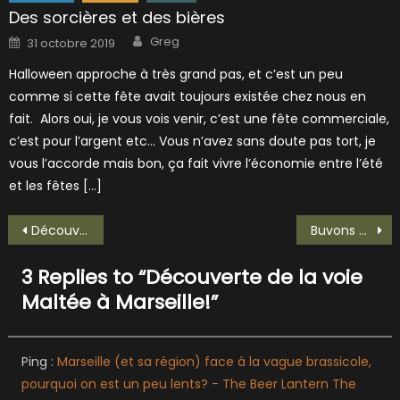
Des sorcières et des bières
Author
Posted
Greg
31 octobre 2019
on
Halloween approche à très grand pas, et c’est un peu
comme si cette fête avait toujours existée chez nous en
fait. Alors oui, je vous vois venir, c’est une fête commerciale,
c’est pour l’argent etc… Vous n’avez sans doute pas tort, je
vous l’accorde mais bon, ça fait vivre l’économie entre l’été
et les fêtes […]
Navigation
Découverte de la Vallis Clausa Red Ipa
Buvons une Elvis Juice de chez Brewdog!
de
3 Replies to “
Découverte de la voie
l’article
Maltée à Marseille!
”
Ping :
Marseille (et sa région) face à la vague brassicole,
pourquoi on est un peu lents? - The Beer Lantern The