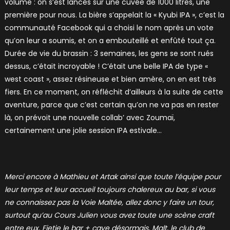
volume : on s’est lancés sur une cuvée de 1000 litres, une
première pour nous. La bière s’appelait la « Kyubi IPA », c’est la
communauté Facebook qui a choisi le nom après un vote
qu’on leur a soumis, et on a embouteillé et enfûté tout ça.
Durée de vie du brassin : 3 semaines, les gens se sont rués
dessus, c’était incroyable ! C’était une belle IPA de type «
west coast », assez résineuse et bien amère, on en est très
fiers. En ce moment, on réfléchit d’ailleurs à la suite de cette
aventure, parce que c’est certain qu’on ne va pas en rester
là, on prévoit une nouvelle collab’ avec Zoumaï,
certainement une jolie session IPA estivale…
Merci encore à Mathieu et Artak ainsi que toute l’équipe pour
leur temps et leur accueil toujours chalereux au bar, si vous
ne connaissez pas la Voie Maltée, allez donc y faire un tour,
surtout qu’au Cours Julien vous avez toute une scène craft
entre eux, Fietje le bar + cave désormais, Malt, le club de