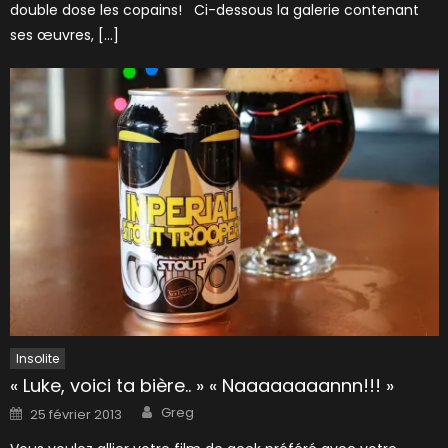
double dose les copains! Ci-dessous la galerie contenant
ses œuvres, […]
Insolite
« Luke, voici ta bière.. » « Naaaaaaaannn!!! »
Author
Posted
Greg
25 février 2013
on