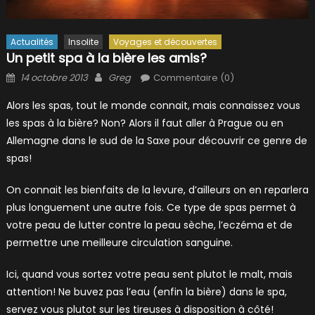
Actualités
Insolite
Voyages et découvertes
Un petit spa à la bière les amis?
Posted
Author
14 octobre 2013
Greg
Commentaire (0)
on
Alors les spas, tout le monde connait, mais connaissez vous
les spas à la bière? Non? Alors il faut aller à Prague ou en
Allemagne dans le sud de la Saxe pour découvrir ce genre de
spas!
On connait les bienfaits de la levure, d’ailleurs on en reparlera
plus longuement une autre fois. Ce type de spas permet à
votre peau de lutter contre la peau sèche, l’eczéma et de
permettre une meilleure circulation sanguine.
Ici, quand vous sortez votre peau sent plutot le malt, mais
attention! Ne buvez pas l’eau (enfin la bière) dans le spa,
servez vous plutot sur les tireuses à disposition à côté!