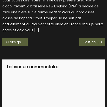
Vous voulez allier votre film de geek préféré avec votre
alcool favori? La brasserie New England (USA) a décidé de
faire une bière sur le terme de Star Wars au nom assez
classe de Imperial Stout Trooper. Je ne sais pas
actuellement où trouver cette bière en France mais je peux
dores et dejà vous […]
Navigation
Let’s go to Great Britain avec une St Peter’s Cream Stout!
Test de la King Fisher!
de
l’article
Laisser un commentaire