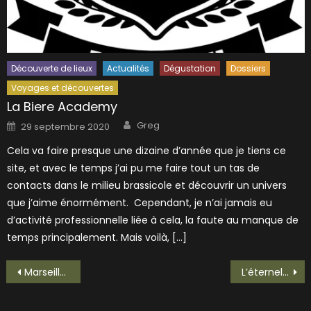
Découverte de lieux
Actualités
Dégustation
Dossiers
Voyages et découvertes
La Biere Academy
Author
Posted
Greg
29 septembre 2020
on
Cela va faire presque une dizaine d’année que je tiens ce
site, et avec le temps j’ai pu me faire tout un tas de
contacts dans le milieu brassicole et découvrir un univers
que j’aime énormément. Cependant, je n’ai jamais eu
d’activité professionnelle liée à cela, la faute au manque de
temps principalement. Mais voilà, […]
Navigation
Marseille Provence 2013 a sa bière officielle !
L’éternel conflit (stupide) du vin contre la bière….
de