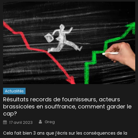
Actualités
Résultats records de fournisseurs, acteurs
brassicoles en souffrance, comment garder le
cap?
Author
Posted
Greg
17 avril 2023
on
Cela fait bien 3 ans que j’écris sur les conséquences de la