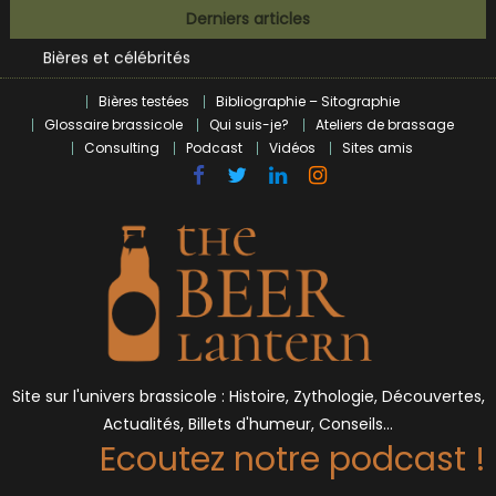
Skip
BrewDog racheté par Tilray pour une bouchée de pain ?
Derniers articles
to
Bières et célébrités
content
L’écosysteme brassicole en introspection
Zoumaï : pionnier de la révolution craft à Marseille
Bières testées
Bibliographie – Sitographie
Glossaire brassicole
Qui suis-je?
Ateliers de brassage
L’intelligence artificielle dans le milieu brassicole
Consulting
Podcast
Vidéos
Sites amis
BrewDog racheté par Tilray pour une bouchée de pain ?
Bières et célébrités
Site sur l'univers brassicole : Histoire, Zythologie, Découvertes,
Actualités, Billets d'humeur, Conseils…
Ecoutez notre podcast !