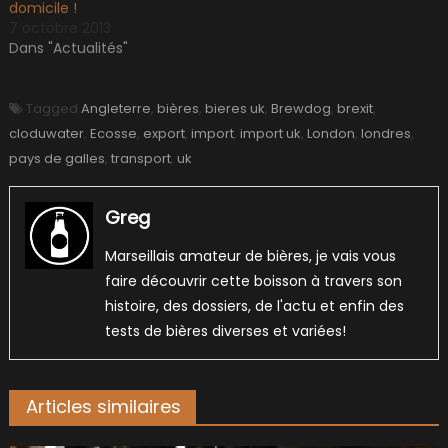
domicile !
7 octobre 2013
Dans "Actualités"
Tagged
Angleterre
,
bières
,
bieres uk
,
Brewdog
,
brexit
,
cloduwater
,
Ecosse
,
export
,
import
,
import uk
,
London
,
londres
,
pays de galles
,
transport
,
uk
Greg
Marseillais amateur de bières, je vais vous
faire découvrir cette boisson à travers son
histoire, des dossiers, de l'actu et enfin des
tests de bières diverses et variées!
Articles similaires