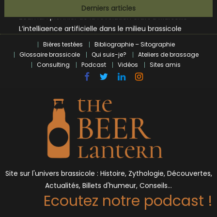
L’écosysteme brassicole en introspection
Skip
Derniers articles
Zoumaï : pionnier de la révolution craft à Marseille
to
L’intelligence artificielle dans le milieu brassicole
content
BrewDog racheté par Tilray pour une bouchée de pain ?
Bières testées
Bibliographie – Sitographie
Bières et célébrités
Glossaire brassicole
Qui suis-je?
Ateliers de brassage
Consulting
Podcast
Vidéos
Sites amis
Site sur l'univers brassicole : Histoire, Zythologie, Découvertes,
Actualités, Billets d'humeur, Conseils…
Ecoutez notre podcast !