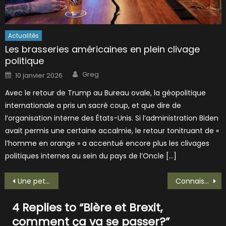
Actualités
Les brasseries américaines en plein clivage
politique
Author
Posted
Greg
10 janvier 2026
on
Avec le retour de Trump au Bureau ovale, la géopolitique
internationale a pris un sacré coup, et que dire de
l’organisation interne des États-Unis. Si l’administration Biden
avait permis une certaine accalmie, le retour tonitruant de «
l’homme en orange » a accentué encore plus les clivages
politiques internes au sein du pays de l’Oncle […]
Navigation
Une petite Pina Colada? C’est Minotte qui régale!
Connaissez-vous Pophin? Découvrons son IPA!
de
4 Replies to “
Bière et Brexit,
l’article
comment ça va se passer?
”