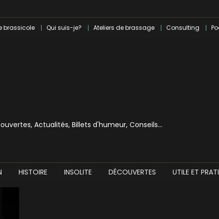
le en introspection
 révolution craft à Marseille
e brassicole
Qui suis-je?
Ateliers de brassage
Consulting
Po
lle dans le milieu brassicole
ilray pour une bouchée de pain ?
écouvertes, Actualités, Billets d'humeur, Conseils…
N
HISTOIRE
INSOLITE
DÉCOUVERTES
UTILE ET PRAT