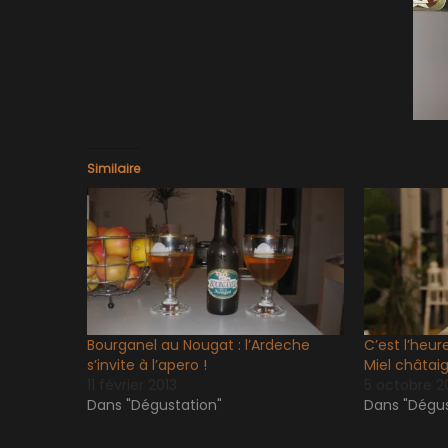
Similaire
Bourganel au Nougat : l’Ardeche
C’est l’heu
s’invite à l’apero !
Miel châtai
11 février 2013
5 octobre 2
Dans "Dégustation"
Dans "Dégus