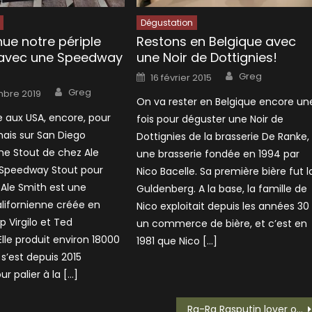
Dégustation
ue notre périple
Restons en Belgique avec
 avec une Speedway
une Noir de Dottignies!
Author
Posted
Greg
16 février 2015
on
Author
Greg
bre 2019
On va rester en Belgique encore un
 aux USA, encore, pour
fois pour déguster une Noir de
mais sur San Diego
Dottignies de la brasserie De Ranke,
ne Stout de chez Ale
une brasserie fondée en 1994 par
 Speedway Stout pour
Nico Bacelle. Sa première bière fut l
! Ale Smith est une
Guldenberg. A la base, la famille de
alifornienne créée en
Nico exploitait depuis les années 30
ip Virgilo et Ted
un commerce de bière, et c’est en
le produit environ 18000
1981 que Nico […]
 s’est depuis 2015
r palier à la […]
Ra-Ra Rasputin lover of the russian queen…