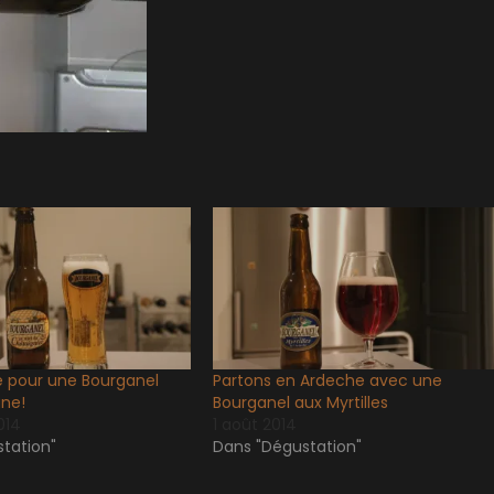
re pour une Bourganel
Partons en Ardeche avec une
gne!
Bourganel aux Myrtilles
014
1 août 2014
tation"
Dans "Dégustation"