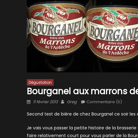
Dégustation
Bourganel aux marrons de
Posted
Author
11 février 2013
Greg
Commentaire (0)
on
Second test de bière de chez Bourganel ce soir les a
Je vais vous passer la petite histoire de la brasseri
faire relativement court pour vous parler de la Bou