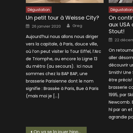
Dégustation
Dégustation
Un petit tour à Weisse City?
On contin
aux USA
Author
Posted
Greg
26 janvier 2020
on
Stout!
Aujourd’hui nous allons nous diriger
Posted
22 décem
on
vers la capitale, à Paris, douce ville,
On retourne
où l’on peut visiter la Tour Eiffel, l’Arc
aller désor
de Triomphe, ou encore la Ligne 13
découvrir u
du métro (au secours). Ici nous
Smith! Une
sommes chez la BAP BAP, une
être précis
brasserie Parisienne dont le nom
brasserie c
signifie : Brassée à Paris, Bue à Paris
1995, par Sk
(mais moi je […]
Newcomb. El
hl par an et
agrandie pou
Navigation
On va se la jouer hippie avec une Mongozo Quinua