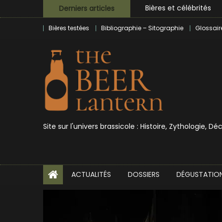
Bières et célébrités
Skip
Derniers articles
L’écosysteme brassico
to
Zoumaï : pionnier de la
Bières testées
Bibliographie – Sitographie
Glossair
content
L’intelligence artificie
BrewDog racheté par T
Bières et célébrités
Site sur l'univers brassicole : Histoire, Zythologie, D
ACTUALITÉS
DOSSIERS
DÉGUSTATIO