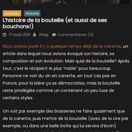
Dossiers
Histoire
L’histoire de la bouteille (et aussi de ses
bouchons!)
Posted
Author
17 août 2021
Greg
Commentaires (3)
on
Nous avions parlé il y a quelque temps déjà de la canette
, un
article dans lequel nous avions évoqué son histoire, sa
composition et son évolution. Mais quid de la bouteille? Après
tout, c’est le récipient le plus “noble” pour beaucoup.
Personne ne voit du vin en canette, en tout cas pas en
France, pour la bière ça se démocratise, mais la bouteille
reste privilégiée comme un contenant un peu luxe de
certains styles.
On voit par exemple des brasseries ne faire quasiment que
de la canette, puis mettre de la bouteille (avec de la cire par
exemple, ou dans une belle boîte qui lui servira d’écrin)