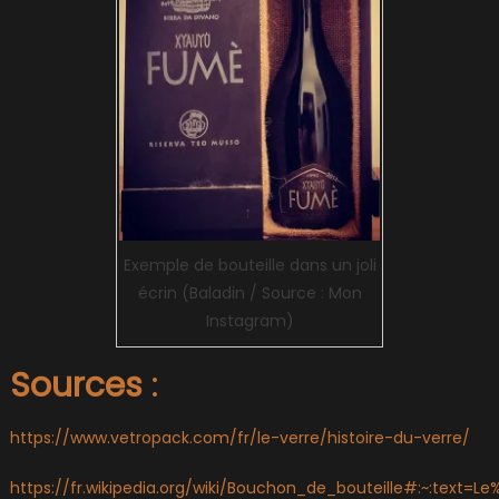
Exemple de bouteille dans un joli
écrin (Baladin / Source : Mon
Instagram)
Sources
:
https://www.vetropack.com/fr/le-verre/histoire-du-verre/
https://fr.wikipedia.org/wiki/Bouchon_de_bouteille#:~:te