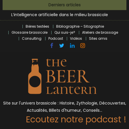
Zoumaï : pionnier de la révolution craft à Marseille
Skip
Derniers articles
L’intelligence artificielle dans le milieu brassicole
to
BrewDog racheté par Tilray pour une bouchée de pain ?
content
Bières et célébrités
Bières testées
Bibliographie – Sitographie
Glossaire brassicole
Qui suis-je?
Ateliers de brassage
Consulting
Podcast
Vidéos
Sites amis
Site sur l'univers brassicole : Histoire, Zythologie, Découvertes,
Actualités, Billets d'humeur, Conseils…
Ecoutez notre podcast !