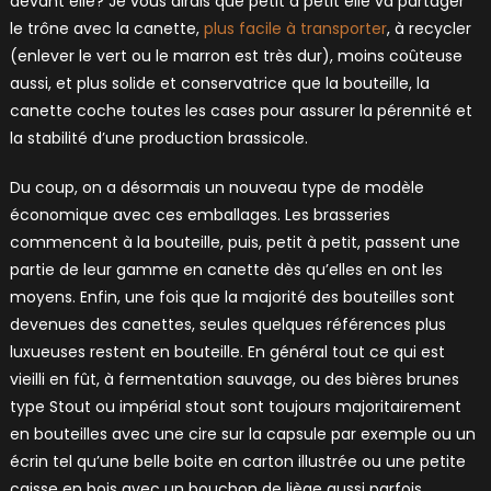
devant elle? Je vous dirais que petit à petit elle va partager
le trône avec la canette,
plus facile à transporter
, à recycler
(enlever le vert ou le marron est très dur), moins coûteuse
aussi, et plus solide et conservatrice que la bouteille, la
canette coche toutes les cases pour assurer la pérennité et
la stabilité d’une production brassicole.
Du coup, on a désormais un nouveau type de modèle
économique avec ces emballages. Les brasseries
commencent à la bouteille, puis, petit à petit, passent une
partie de leur gamme en canette dès qu’elles en ont les
moyens. Enfin, une fois que la majorité des bouteilles sont
devenues des canettes, seules quelques références plus
luxueuses restent en bouteille. En général tout ce qui est
vieilli en fût, à fermentation sauvage, ou des bières brunes
type Stout ou impérial stout sont toujours majoritairement
en bouteilles avec une cire sur la capsule par exemple ou un
écrin tel qu’une belle boite en carton illustrée ou une petite
caisse en bois avec un bouchon de liège aussi parfois.