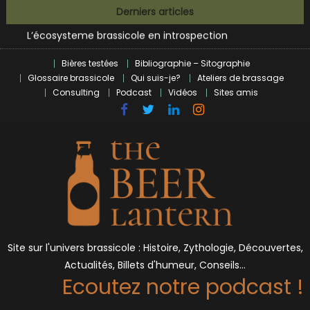
Bières et célébrités
Skip
Derniers articles
L’écosysteme brassicole en introspection
to
Zoumaï : pionnier de la révolution craft à Marseille
content
L’intelligence artificielle dans le milieu brassicole
Bières testées
Bibliographie – Sitographie
BrewDog racheté par Tilray pour une bouchée de pain ?
Glossaire brassicole
Qui suis-je?
Ateliers de brassage
Bières et célébrités
Consulting
Podcast
Vidéos
Sites amis
Site sur l'univers brassicole : Histoire, Zythologie, Découvertes,
Actualités, Billets d'humeur, Conseils…
Ecoutez notre podcast !