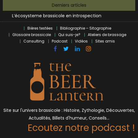
Bières et célébrités
Skip
Derniers articles
L’écosysteme brassicole en introspection
to
Zoumaï : pionnier de la révolution craft à Marseille
content
L’intelligence artificielle dans le milieu brassicole
Bières testées
Bibliographie – Sitographie
BrewDog racheté par Tilray pour une bouchée de pain ?
Glossaire brassicole
Qui suis-je?
Ateliers de brassage
Bières et célébrités
Consulting
Podcast
Vidéos
Sites amis
Site sur l'univers brassicole : Histoire, Zythologie, Découvertes,
Actualités, Billets d'humeur, Conseils…
Ecoutez notre podcast !