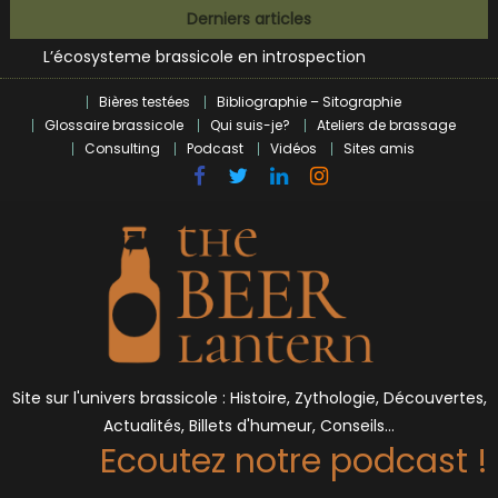
Bières et célébrités
Skip
Derniers articles
L’écosysteme brassicole en introspection
to
Zoumaï : pionnier de la révolution craft à Marseille
content
L’intelligence artificielle dans le milieu brassicole
Bières testées
Bibliographie – Sitographie
BrewDog racheté par Tilray pour une bouchée de pain ?
Glossaire brassicole
Qui suis-je?
Ateliers de brassage
Bières et célébrités
Consulting
Podcast
Vidéos
Sites amis
Site sur l'univers brassicole : Histoire, Zythologie, Découvertes,
Actualités, Billets d'humeur, Conseils…
Ecoutez notre podcast !