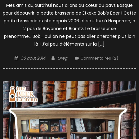
Mes amis aujourd’hui nous allons au cœur du pays Basque
pour découvrir la petite brasserie de Etxeko Bob’s Beer ! Cette
petite brasserie existe depuis 2006 et se situe à Hasparren, à
2 pas de Bayonne et Biarritz. Le brasseur se
prénomme….Bob… oui on ne peut pas aller chercher plus loin
là ! J’ai peu d’éléments sur la […]
Posted
Author
30 août 2014
Greg
Commentaires (2)
on