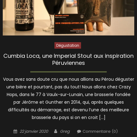
Dégustation
Cumbia Loca, une Imperial Stout aux inspiration
Péruviennes
Vous avez sans doute cru que nous allions au Pérou déguster
une bière et pourtant, pas du tout! Nous allons chez Crazy
Hops, dans le 77 à Vaulx-sur-Lunain, une brasserie fondée
par Jérôme et Gunther en 2014, qui, après quelques
difficultés au démarrage, est devenu l’une des meilleure
brasserie du pays si on en croit […]
Posted
Author
22 janvier 2020
Greg
Commentaire (0)