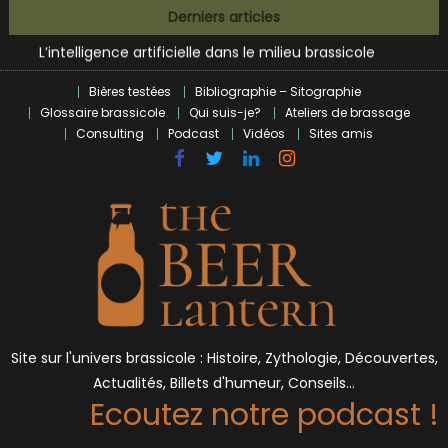
Skip
Zoumaï : pionnier de la révolution craft à Marseille
Derniers articles
to
L’intelligence artificielle dans le milieu brassicole
content
BrewDog racheté par Tilray pour une bouchée de pain ?
Bières et célébrités
Bières testées
Bibliographie – Sitographie
Glossaire brassicole
Qui suis-je?
Ateliers de brassage
Consulting
Podcast
Vidéos
Sites amis
Site sur l'univers brassicole : Histoire, Zythologie, Découvertes,
Actualités, Billets d'humeur, Conseils…
Ecoutez notre podcast !