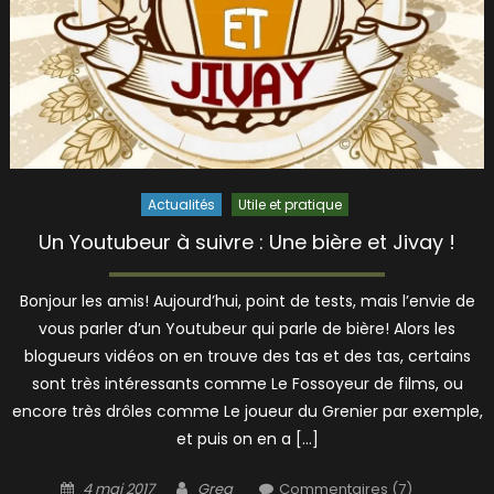
Actualités
Utile et pratique
Un Youtubeur à suivre : Une bière et Jivay !
Bonjour les amis! Aujourd’hui, point de tests, mais l’envie de
vous parler d’un Youtubeur qui parle de bière! Alors les
blogueurs vidéos on en trouve des tas et des tas, certains
sont très intéressants comme Le Fossoyeur de films, ou
encore très drôles comme Le joueur du Grenier par exemple,
et puis on en a […]
Posted
Author
4 mai 2017
Greg
Commentaires (7)