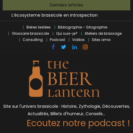
Bières et célébrités
Skip
Derniers articles
L’écosysteme brassicole en introspection
to
Zoumaï : pionnier de la révolution craft à Marseille
content
L’intelligence artificielle dans le milieu brassicole
Bières testées
Bibliographie – Sitographie
BrewDog racheté par Tilray pour une bouchée de pain ?
Glossaire brassicole
Qui suis-je?
Ateliers de brassage
Bières et célébrités
Consulting
Podcast
Vidéos
Sites amis
Site sur l'univers brassicole : Histoire, Zythologie, Découvertes,
Actualités, Billets d'humeur, Conseils…
Ecoutez notre podcast !