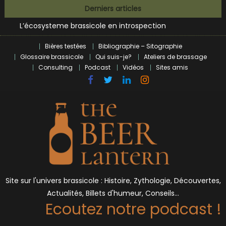
Bières et célébrités
Skip
Derniers articles
L’écosysteme brassicole en introspection
to
Zoumaï : pionnier de la révolution craft à Marseille
content
L’intelligence artificielle dans le milieu brassicole
Bières testées
Bibliographie – Sitographie
BrewDog racheté par Tilray pour une bouchée de pain ?
Glossaire brassicole
Qui suis-je?
Ateliers de brassage
Bières et célébrités
Consulting
Podcast
Vidéos
Sites amis
Site sur l'univers brassicole : Histoire, Zythologie, Découvertes,
Actualités, Billets d'humeur, Conseils…
Ecoutez notre podcast !