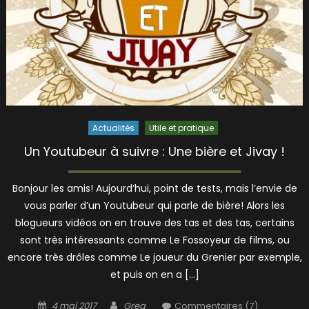
Actualités
Utile et pratique
Un Youtubeur à suivre : Une bière et Jivay !
Bonjour les amis! Aujourd’hui, point de tests, mais l’envie de
vous parler d’un Youtubeur qui parle de bière! Alors les
blogueurs vidéos on en trouve des tas et des tas, certains
sont très intéressants comme Le Fossoyeur de films, ou
encore très drôles comme Le joueur du Grenier par exemple,
et puis on en a […]
Posted
Author
4 mai 2017
Greg
Commentaires (7)