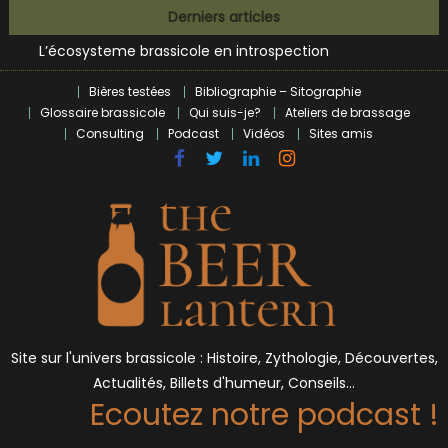
Bières et célébrités
Skip
Derniers articles
L’écosysteme brassicole en introspection
to
Zoumaï : pionnier de la révolution craft à Marseille
content
L’intelligence artificielle dans le milieu brassicole
Bières testées
Bibliographie – Sitographie
BrewDog racheté par Tilray pour une bouchée de pain ?
Glossaire brassicole
Qui suis-je?
Ateliers de brassage
Bières et célébrités
Consulting
Podcast
Vidéos
Sites amis
Site sur l'univers brassicole : Histoire, Zythologie, Découvertes,
Actualités, Billets d'humeur, Conseils…
Ecoutez notre podcast !