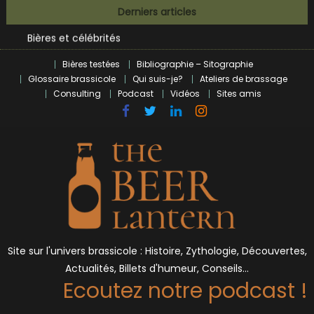
Skip
BrewDog racheté par Tilray pour une bouchée de pain ?
Derniers articles
to
Bières et célébrités
content
L’écosysteme brassicole en introspection
Zoumaï : pionnier de la révolution craft à Marseille
Bières testées
Bibliographie – Sitographie
Glossaire brassicole
Qui suis-je?
Ateliers de brassage
L’intelligence artificielle dans le milieu brassicole
Consulting
Podcast
Vidéos
Sites amis
BrewDog racheté par Tilray pour une bouchée de pain ?
Bières et célébrités
Site sur l'univers brassicole : Histoire, Zythologie, Découvertes,
Actualités, Billets d'humeur, Conseils…
Ecoutez notre podcast !