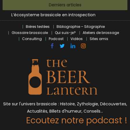
Bières et célébrités
Skip
Derniers articles
L’écosysteme brassicole en introspection
to
Zoumaï : pionnier de la révolution craft à Marseille
content
L’intelligence artificielle dans le milieu brassicole
Bières testées
Bibliographie – Sitographie
BrewDog racheté par Tilray pour une bouchée de pain ?
Glossaire brassicole
Qui suis-je?
Ateliers de brassage
Bières et célébrités
Consulting
Podcast
Vidéos
Sites amis
Site sur l'univers brassicole : Histoire, Zythologie, Découvertes,
Actualités, Billets d'humeur, Conseils…
Ecoutez notre podcast !