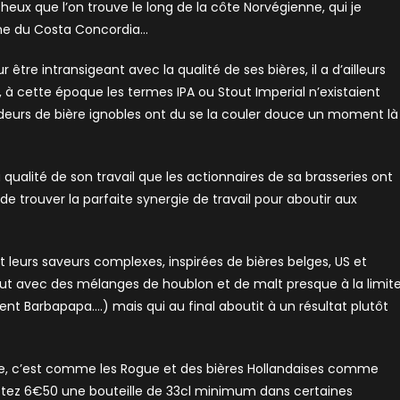
heux que l’on trouve le long de la côte Norvégienne, qui je
aine du Costa Concordia…
 être intransigeant avec la qualité de ses bières, il a d’ailleurs
e, à cette époque les termes IPA ou Stout Imperial n’existaient
eurs de bière ignobles ont du se la couler douce un moment là
a qualité de son travail que les actionnaires de sa brasseries ont
de trouver la parfaite synergie de travail pour aboutir aux
t leurs saveurs complexes, inspirées de bières belges, US et
out avec des mélanges de houblon et de malt presque à la limit
nt Barbapapa….) mais qui au final aboutit à un résultat plutôt
 dire, c’est comme les Rogue et des bières Hollandaises comme
mptez 6€50 une bouteille de 33cl minimum dans certaines