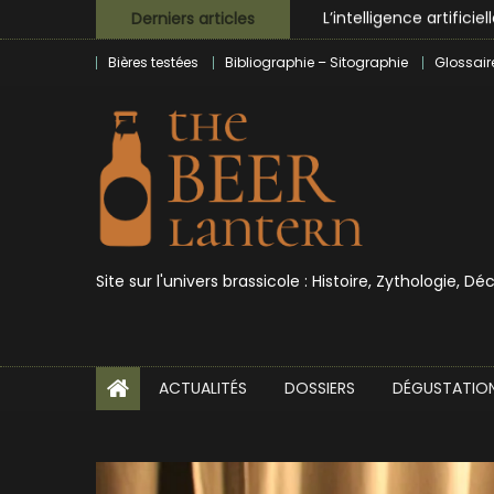
L’intelligence artificie
Skip
Derniers articles
BrewDog racheté par T
to
Bières testées
Bibliographie – Sitographie
Glossair
Bières et célébrités
content
Site sur l'univers brassicole : Histoire, Zythologie, D
ACTUALITÉS
DOSSIERS
DÉGUSTATIO