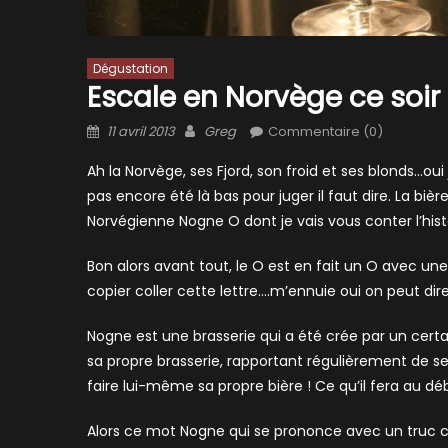
Dégustation
Escale en Norvège ce soir
Posted
Author
11 avril 2013
Greg
Commentaire (0)
on
Ah la Norvège, ses Fjord, son froid et ses blonds…ou
pas encore été là bas pour juger il faut dire. La bièr
Norvégienne Nogne O dont je vais vous conter l’histo
Bon alors avant tout, le O est en fait un O avec un
copier coller cette lettre….m’ennuie oui on peut dire
Nogne est une brasserie qui a été crée par un certai
sa propre brasserie, rapportant régulièrement de se
faire lui-même sa propre bière ! Ce qu’il fera au d
Alors ce mot Nogne qui se prononce avec un truc c