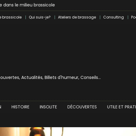
lle dans le milieu brassicole
ilray pour une bouchée de pain ?
e brassicole
Qui suis-je?
Ateliers de brassage
Consulting
Po
écouvertes, Actualités, Billets d'humeur, Conseils…
N
HISTOIRE
INSOLITE
DÉCOUVERTES
UTILE ET PRAT