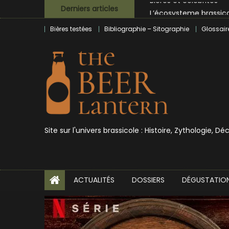
Skip
L’écosysteme brassico
Derniers articles
to
Zoumaï : pionnier de la
Bières testées
Bibliographie – Sitographie
Glossair
content
L’intelligence artificie
BrewDog racheté par T
Bières et célébrités
Site sur l'univers brassicole : Histoire, Zythologie, D
ACTUALITÉS
DOSSIERS
DÉGUSTATIO