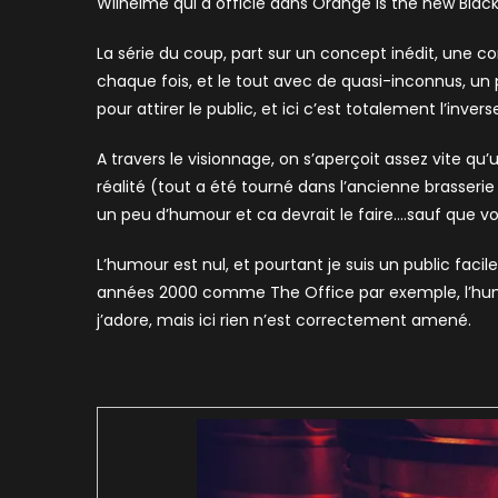
Wilhelme qui a officié dans Orange is the new Blac
La série du coup, part sur un concept inédit, un
chaque fois, et le tout avec de quasi-inconnus, un 
pour attirer le public, et ici c’est totalement l’inver
A travers le visionnage, on s’aperçoit assez vite qu’
réalité (tout a été tourné dans l’ancienne brasserie 
un peu d’humour et ca devrait le faire….sauf que vo
L’humour est nul, et pourtant je suis un public faci
années 2000 comme The Office par exemple, l’humou
j’adore, mais ici rien n’est correctement amené.