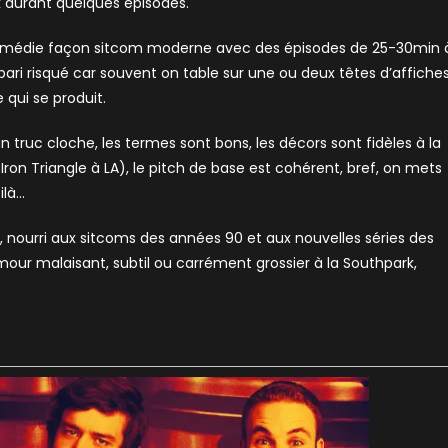
k durant quelques épisodes.
e comédie façon sitcom moderne avec des épisodes de 25-30min 
pari risqué car souvent on table sur une ou deux têtes d’affiche
se qui se produit.
un truc cloche, les termes sont bons, les décors sont fidèles à la
Iron Triangle à LA), le pitch de base est cohérent, bref, on mets
ilà…
le, nourri aux sitcoms des années 90 et aux nouvelles séries des
r malaisant, subtil ou carrément grossier à la Southpark,