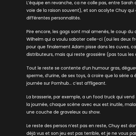
L’équipe en revanche, ca ne colle pas, entre Sarah q
voie de la raison souvent), et son acolyte Chuy qui e
différentes personnalités.
Pire encore, les gags sont mal amenés, le coup du d
Wilhelm qui a voulu saboter celle-ci (oui les deux fr
pour que finalement Adam pisse dans les cuves, ca n
distributeurs, mais qui reste grossière (pas tous les
Tout le reste se contente d’un humour gras, dégueul
sperme, d’urine, de sex toys, à croire que la série a
journée sur Pornhub… c’est affligeant.
La brasserie, par exemple, a un food truck qui vend
la journée, chaque scène avec eux est inutile, malai
une couche de graveleux au show.
Le reste des persos n’est pas en reste, Chuy est da
déjà vus et son jeu est pas terrible, et je ne vous