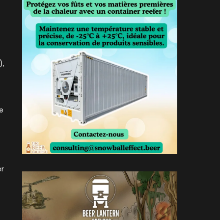
),
de
er