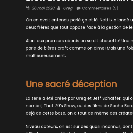
Posted
Author
26 mai 2020
Greg
Commentaires (5)
on
On en avait entendu parlé ça et là, Netflix a lancé u
deux frères que tout oppose face à la gestion de leu
Alors aux premiers abords on se dit chouette! Une n
parle de bières craft comme on aime! Mais une f
malheureusement.
Une sacré déception
La série a été créée par Greg et Jeff Schaffer, qui on
nombril, That 70’s Show, ou des films de Sacha Baro
déjà de cette base, on a tout de même des créateur
Niveau acteurs, on est sur des quasi inconnus, dont 