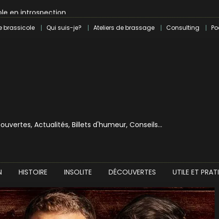
le en introspection
 révolution craft à Marseille
e brassicole
Qui suis-je?
Ateliers de brassage
Consulting
Po
lle dans le milieu brassicole
ilray pour une bouchée de pain ?
écouvertes, Actualités, Billets d'humeur, Conseils…
N
HISTOIRE
INSOLITE
DÉCOUVERTES
UTILE ET PRAT