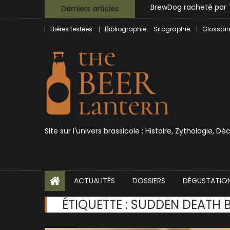
Skip
Derniers articles
Bières et célébrités
to
Bières testées
Bibliographie – Sitographie
Glossair
content
Site sur l'univers brassicole : Histoire, Zythologie, D
ACTUALITÉS
DOSSIERS
DÉGUSTATIO
ÉTIQUETTE :
SUDDEN DEATH 