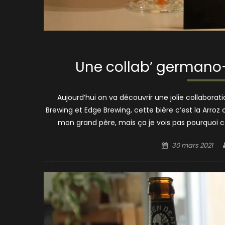
Une collab’ germano-
Aujourd’hui on va découvrir une jolie collabo
Brewing et Edge Brewing, cette bière c’est la Arroz c
mon grand père, mais ça je vois pas pourquoi cett
Posted
30 mars 2021
on