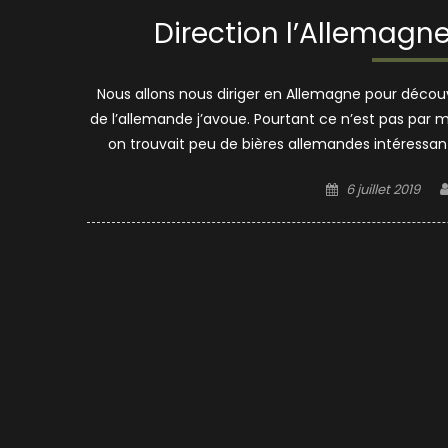
Direction l’Allemag
Nous allons nous diriger en Allemagne pour découvri
de l’allemande j’avoue. Pourtant ce n’est pas par m
on trouvait peu de bières allemandes intéressant
Posted
6 juillet 2019
on