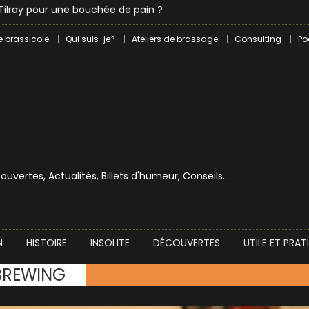
e brassicole
Qui suis-je?
Ateliers de brassage
Consulting
Po
écouvertes, Actualités, Billets d'humeur, Conseils…
N
HISTOIRE
INSOLITE
DÉCOUVERTES
UTILE ET PRAT
BREWING