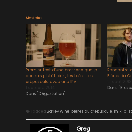
Similaire
Premier test d’une brasserie que je
Rencontre av
connais plutôt bien, les bières du
Bières du C
crépuscule avec une IPA!
21 août 2013
1 octobre 2014
Dans "Brasse
Dans "Dégustation"
Tagged
Barley Wine
,
bières du crépuscule
,
milk-a-st
Greg