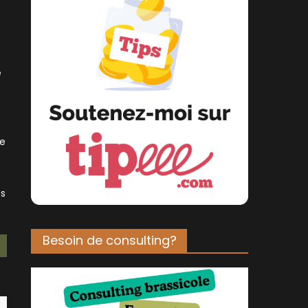
e
ue
és
Besoin de consulting?