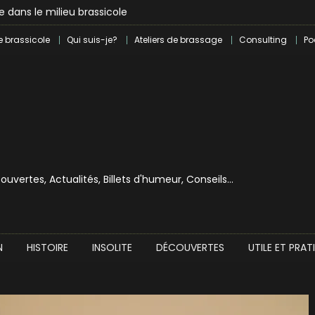
lle dans le milieu brassicole
ilray pour une bouchée de pain ?
e brassicole
Qui suis-je?
Ateliers de brassage
Consulting
Po
écouvertes, Actualités, Billets d'humeur, Conseils…
N
HISTOIRE
INSOLITE
DÉCOUVERTES
UTILE ET PRAT