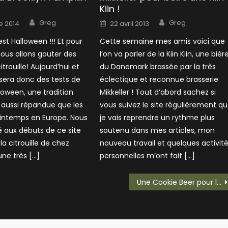
Kiin !
Author
Author
Posted
Greg
Greg
e 2014
22 avril 2013
on
st Halloween !!! Et pour
Cette semaine mes amis voici que
nous allons gouter des
l’on va parler de la Kiin Kiin, une bièr
itrouille! Aujourd’hui et
du Danemark brassée par la très
sera donc des tests de
éclectique et reconnue brasserie
loween, une tradition
Mikkeller ! Tout d’abord sachez si
aussi répandue que les
vous suivez le site régulièrement q
rintemps en Europe. Nous
je vais reprendre un rythme plus
é aux débuts de ce site
soutenu dans mes articles, mon
la citrouille de chez
nouveau travail et quelques activit
une très […]
personnelles m’ont fait […]
Une Cookie Beer pour le goûter?