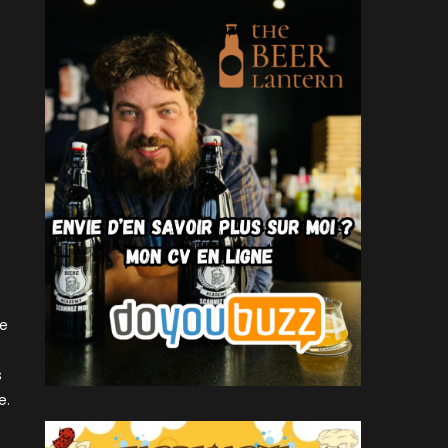
c
de
s
e.