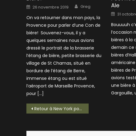
Ale
Author
Posted
Greg
26 novembre 2019
on
Posted
31 octobr
on
On va retourner dans mon pays, la
Bouuuuh c’e
Provence pour parler d’une Con de
l’occasion 
bière! Souvenez-vous, il y a
bières à la c
quelques semaines nous avions
demain ce 
dressé le portrait de la brasserie
bières d’Hal
l’étang de bière, petite brasserie du
américaine 
village de St Chamas, situé en
bières de P
bordure de l’étang de Berre,
avions test
immense étang ou est situé
une bière à 
l’aéroport de Marseille Provence,
Gargouille, 
pour […]
Navigation
Retour à New York pour une Brooklyn Lager!
de
l’article