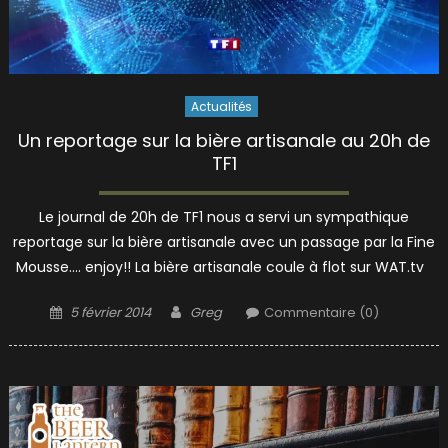
Actualités
Un reportage sur la bière artisanale au 20h de
TF1
Le journal de 20h de TF1 nous a servi un sympathique
reportage sur la bière artisanale avec un passage par la Fine
Mousse…. enjoy!! La bière artisanale coule à flot sur WAT.tv
Posted
Author
5 février 2014
Greg
Commentaire (0)
on