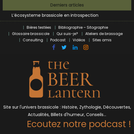
Bières et célébrités
Skip
Derniers articles
L’écosysteme brassicole en introspection
to
Zoumaï : pionnier de la révolution craft à Marseille
content
L’intelligence artificielle dans le milieu brassicole
Bières testées
Bibliographie – Sitographie
BrewDog racheté par Tilray pour une bouchée de pain ?
Glossaire brassicole
Qui suis-je?
Ateliers de brassage
Bières et célébrités
Consulting
Podcast
Vidéos
Sites amis
Site sur l'univers brassicole : Histoire, Zythologie, Découvertes,
Actualités, Billets d'humeur, Conseils…
Ecoutez notre podcast !