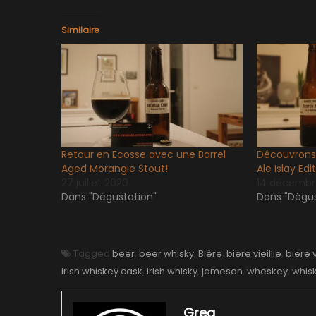
Similaire
Retour en Ecosse avec une Barrel
Découvrons 
Aged Morangie Stout!
Ale Islay Edi
27 juillet 2020
14 décembr
Dans "Dégustation"
Dans "Dégus
Tagged
beer
,
beer whisky
,
Bière
,
biere vieillie
,
biere v
irish whiskey cask
,
irish whisky
,
jameson
,
wheskey
,
whis
Greg