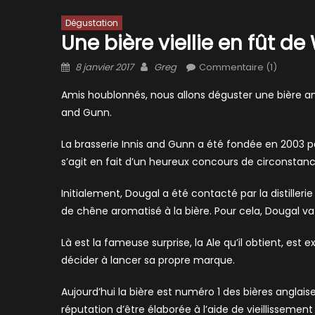
Dégustation
Une bière viellie en fût d
Posted
Author
8 janvier 2017
Greg
Commentaire (1)
on
Amis houblonnés, nous allons déguster une bière angl
and Gunn.
La brasserie Innis and Gunn a été fondée en 2003 par
s’agit en fait d’un heureux concours de circonstanc
Initialement, Dougal a été contacté par la distillerie 
de chêne aromatisé à la bière. Pour cela, Dougal va 
Là est la fameuse surprise, la Ale qu’il obtient, es
décider à lancer sa propre marque.
Aujourd’hui la bière est numéro 1 des bières anglai
réputation d’être élaborée à l’aide de vieillissemen