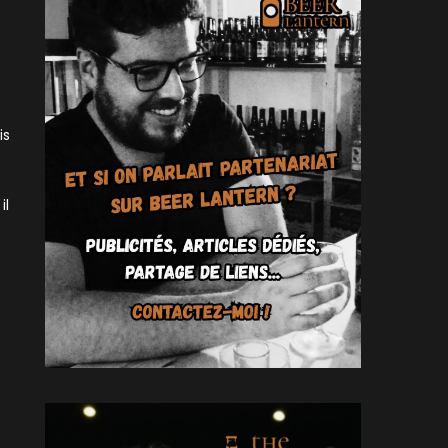
is
il