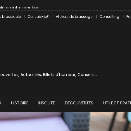
le en introspection
 révolution craft à Marseille
e brassicole
Qui suis-je?
Ateliers de brassage
Consulting
Po
lle dans le milieu brassicole
ilray pour une bouchée de pain ?
écouvertes, Actualités, Billets d'humeur, Conseils…
N
HISTOIRE
INSOLITE
DÉCOUVERTES
UTILE ET PRAT