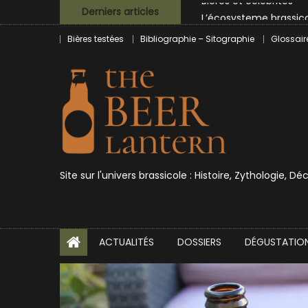
Skip
L’écosysteme brassico
Derniers articles
to
Zoumaï : pionnier de la
Bières testées
Bibliographie – Sitographie
Glossair
content
L’intelligence artificie
BrewDog racheté par T
Bières et célébrités
Site sur l'univers brassicole : Histoire, Zythologie, D
ACTUALITÉS
DOSSIERS
DÉGUSTATIO