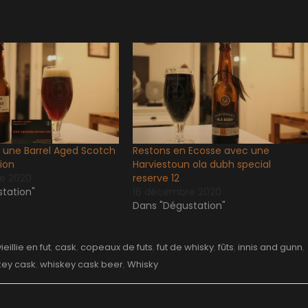
une Barrel Aged Scotch
Restons en Ecosse avec une
tion
Harviestoun ola dubh special
e 2020
reserve 12
tation"
16 décembre 2020
Dans "Dégustation"
ieillie en fut
,
cask
,
copeaux de futs
,
fut de whisky
,
fûts
,
innis and gunn
,
key cask
,
whiskey cask beer
,
Whisky