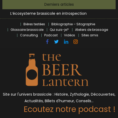
Bières et célébrités
Skip
Derniers articles
L’écosysteme brassicole en introspection
to
Zoumaï : pionnier de la révolution craft à Marseille
content
L’intelligence artificielle dans le milieu brassicole
Bières testées
Bibliographie – Sitographie
BrewDog racheté par Tilray pour une bouchée de pain ?
Glossaire brassicole
Qui suis-je?
Ateliers de brassage
Bières et célébrités
Consulting
Podcast
Vidéos
Sites amis
Site sur l'univers brassicole : Histoire, Zythologie, Découvertes,
Actualités, Billets d'humeur, Conseils…
Ecoutez notre podcast !