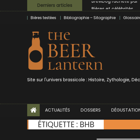
Skip
Bières et célébrités
Derniers articles
to
Bières testées
Bibliographie – Sitographie
Glossair
content
Site sur l'univers brassicole : Histoire, Zythologie, D
ACTUALITÉS
DOSSIERS
DÉGUSTATIO
ÉTIQUETTE :
BHB