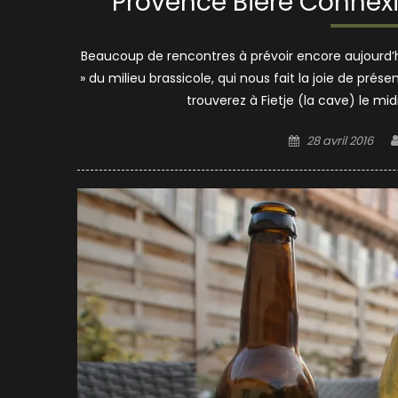
Provence Bière Connexio
Beaucoup de rencontres à prévoir encore aujourd’h
» du milieu brassicole, qui nous fait la joie de prés
trouverez à Fietje (la cave) le midi
Posted
28 avril 2016
on