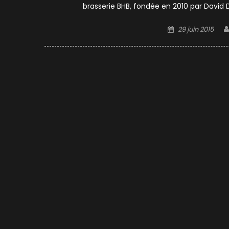
brasserie BHB, fondée en 2010 par David 
Posted
29 juin 2015
on