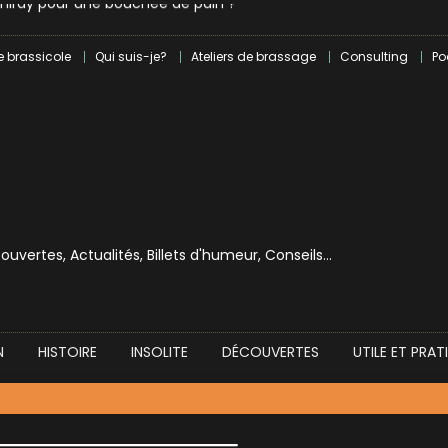
e brassicole
Qui suis-je?
Ateliers de brassage
Consulting
Po
écouvertes, Actualités, Billets d'humeur, Conseils…
N
HISTOIRE
INSOLITE
DÉCOUVERTES
UTILE ET PRAT