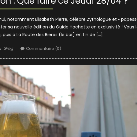
n : Que faire ce Jeudi 28/04 ?
ui, notamment Elisabeth Pierre, célèbre Zythologue et « papess
enter sa nouvelle édition du Guide Hachette en exclusivité ! Vous 
, puis à La Route des Bières (le bar) en fin de […]
Author
Greg
Commentaire (0)