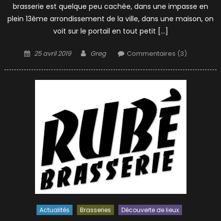
brasserie est quelque peu cachée, dans une impasse en
plein 13ème arrondissement de la ville, dans une maison, on
voit sur le portail en tout petit […]
Posted
Author
25 avril 2019
Greg
Commentaires (3)
on
Actualités
Brasseries
Découverte de lieux