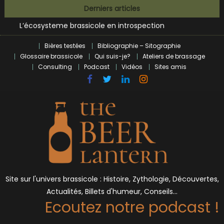
Bières et célébrités
Skip
Derniers articles
L’écosysteme brassicole en introspection
to
Zoumaï : pionnier de la révolution craft à Marseille
content
L’intelligence artificielle dans le milieu brassicole
Bières testées
Bibliographie – Sitographie
BrewDog racheté par Tilray pour une bouchée de pain ?
Glossaire brassicole
Qui suis-je?
Ateliers de brassage
Bières et célébrités
Consulting
Podcast
Vidéos
Sites amis
Site sur l'univers brassicole : Histoire, Zythologie, Découvertes,
Actualités, Billets d'humeur, Conseils…
Ecoutez notre podcast !