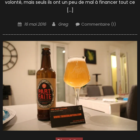
volonté, mais seuls ils ont un peu de mal à financer tout ce
[…]
Posted
Author
16 mai 2016
Greg
Commentaire (1)
on