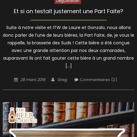
Dégustation
Et si on testait justement une Part Faite?
Suite à notre visite et ITW de Laure et Gonzalo, nous allons
donc parler de l’une de leurs bières, la Part Faite, de, je vous le
rappelle, la brasserie des Suds ! Cette bière a été conçue
avec une grande attention par nos deux camarades,
auparavant ils ont fait gouter cette bière à un grand nombre
[…]
Posted
Author
28 mars 2016
Greg
Commentaires (2)
on