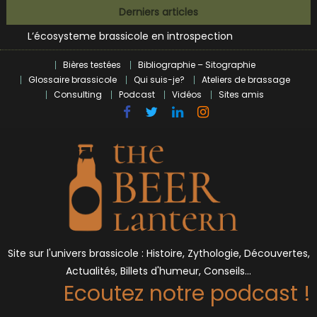
Bières et célébrités
Skip
Derniers articles
L’écosysteme brassicole en introspection
to
Zoumaï : pionnier de la révolution craft à Marseille
content
L’intelligence artificielle dans le milieu brassicole
Bières testées
Bibliographie – Sitographie
BrewDog racheté par Tilray pour une bouchée de pain ?
Glossaire brassicole
Qui suis-je?
Ateliers de brassage
Bières et célébrités
Consulting
Podcast
Vidéos
Sites amis
Site sur l'univers brassicole : Histoire, Zythologie, Découvertes,
Actualités, Billets d'humeur, Conseils…
Ecoutez notre podcast !