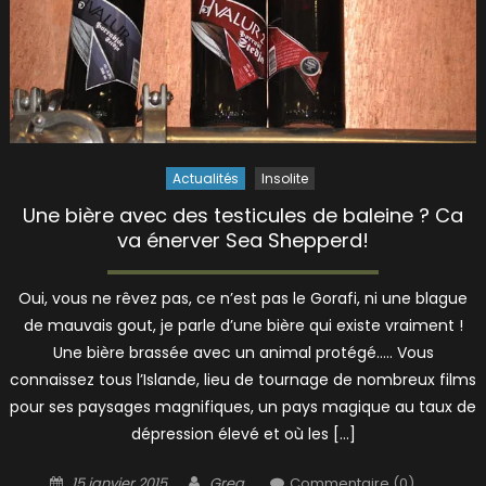
Actualités
Insolite
Une bière avec des testicules de baleine ? Ca
va énerver Sea Shepperd!
Oui, vous ne rêvez pas, ce n’est pas le Gorafi, ni une blague
de mauvais gout, je parle d’une bière qui existe vraiment !
Une bière brassée avec un animal protégé….. Vous
connaissez tous l’Islande, lieu de tournage de nombreux films
pour ses paysages magnifiques, un pays magique au taux de
dépression élevé et où les […]
Posted
Author
15 janvier 2015
Greg
Commentaire (0)