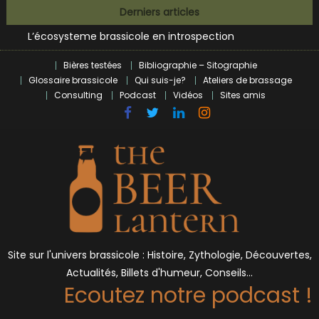
Bières et célébrités
Skip
Derniers articles
L’écosysteme brassicole en introspection
to
Zoumaï : pionnier de la révolution craft à Marseille
content
L’intelligence artificielle dans le milieu brassicole
Bières testées
Bibliographie – Sitographie
BrewDog racheté par Tilray pour une bouchée de pain ?
Glossaire brassicole
Qui suis-je?
Ateliers de brassage
Bières et célébrités
Consulting
Podcast
Vidéos
Sites amis
Site sur l'univers brassicole : Histoire, Zythologie, Découvertes,
Actualités, Billets d'humeur, Conseils…
Ecoutez notre podcast !