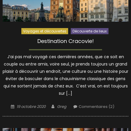
Voyages et découvertes
Découverte de lieux
Destination Cracovie!
J’ai pas mal voyagé ces dernières années, que ce soit en
couple ou entre amis, voire seul, je prends toujours un grand
plaisir à découvrir un endroit, une culture ou une histoire pour
éviter de basculer dans le chauvinisme classique des gens
qui ne sortent jamais de chez eux. C’est vrai, on est toujours
sur […]
Posted
Author
19 octobre 2020
Greg
Commentaires (2)
on