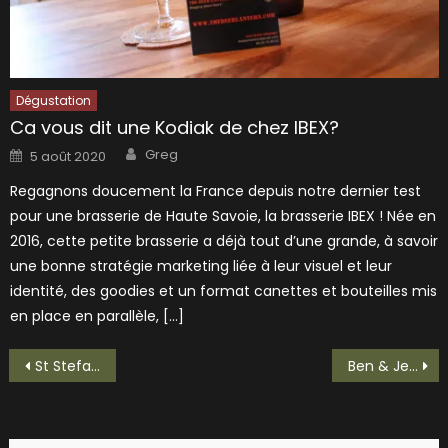
Dégustation
Ca vous dit une Kodiak de chez IBEX?
Author
Posted
Greg
5 août 2020
on
Regagnons doucement la France depuis notre dernier test
pour une brasserie de Haute Savoie, la brasserie IBEX ! Née en
2016, cette petite brasserie a déjà tout d’une grande, à savoir
une bonne stratégie marketing liée à leur visuel et leur
identité, des goodies et un format canettes et bouteilles mis
en place en parallèle, […]
Navigation
St Stefanus, priez pour nous!
Ben & Jerry’s se met à la bière!
de
l’article