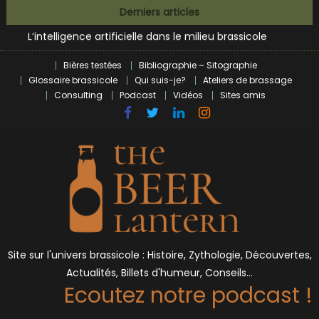
Zoumaï : pionnier de la révolution craft à Marseille
Skip
Derniers articles
L’intelligence artificielle dans le milieu brassicole
to
BrewDog racheté par Tilray pour une bouchée de pain ?
content
Bières et célébrités
Bières testées
Bibliographie – Sitographie
Glossaire brassicole
Qui suis-je?
Ateliers de brassage
Consulting
Podcast
Vidéos
Sites amis
Site sur l'univers brassicole : Histoire, Zythologie, Découvertes,
Actualités, Billets d'humeur, Conseils…
Ecoutez notre podcast !