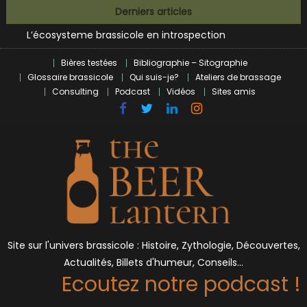
Bières et célébrités
Skip
Derniers articles
L’écosysteme brassicole en introspection
to
Zoumaï : pionnier de la révolution craft à Marseille
content
L’intelligence artificielle dans le milieu brassicole
Bières testées
Bibliographie – Sitographie
BrewDog racheté par Tilray pour une bouchée de pain ?
Glossaire brassicole
Qui suis-je?
Ateliers de brassage
Bières et célébrités
Consulting
Podcast
Vidéos
Sites amis
Site sur l'univers brassicole : Histoire, Zythologie, Découvertes,
Actualités, Billets d'humeur, Conseils…
Ecoutez notre podcast !