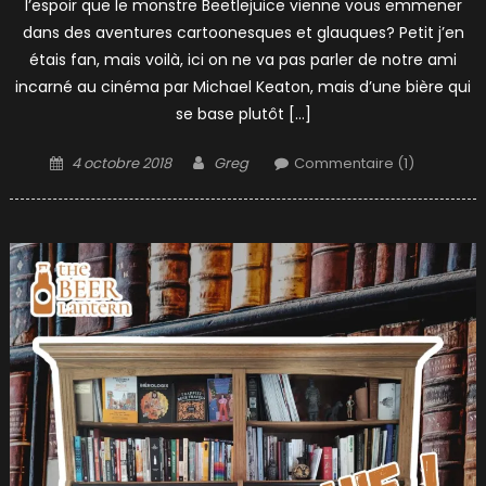
l’espoir que le monstre Beetlejuice vienne vous emmener
dans des aventures cartoonesques et glauques? Petit j’en
étais fan, mais voilà, ici on ne va pas parler de notre ami
incarné au cinéma par Michael Keaton, mais d’une bière qui
se base plutôt […]
Posted
Author
4 octobre 2018
Greg
Commentaire (1)
on