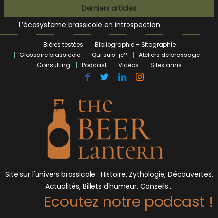
Bières et célébrités
Skip
Derniers articles
L’écosysteme brassicole en introspection
to
Zoumaï : pionnier de la révolution craft à Marseille
content
L’intelligence artificielle dans le milieu brassicole
Bières testées
Bibliographie – Sitographie
BrewDog racheté par Tilray pour une bouchée de pain ?
Glossaire brassicole
Qui suis-je?
Ateliers de brassage
Bières et célébrités
Consulting
Podcast
Vidéos
Sites amis
Site sur l'univers brassicole : Histoire, Zythologie, Découvertes,
Actualités, Billets d'humeur, Conseils…
Ecoutez notre podcast !