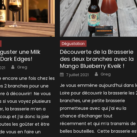
Dégustation
guster une Milk
Découverte de la Brasserie
a Dark Edges!
des deux branches avec la
Mango Blueberry Kveik !
Author
Greg
2021
Author
Posted
Greg
7 juillet 2021
on
 encore une fois chez les
Je vous emmène aujourd’hui dans l
es 2 branches pour une
Loire pour découvrir la brasserie les 
ère à découvrir! Ne vous
branches, une petite brasserie
 si vous voyez plusieurs
prometteuse avec qui j’ai eu la
r, la brasserie m’en a
chance d’échanger tout
oup et j’ai donc la joie
récemment et qui m’a transmis de
outes les goûter et être
belles bouteilles. Cette brasserie es
e vous en faire un