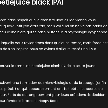
eetlejuice black IPA!
 nom dans l’espoir que le monstre Beetlejuice vienne vous
es? Petit j’en étais fan, mais voilà, ici on ne va pas parler de
is d’une bière qui se base plutôt sur la mythologie egyptienne.
, à laquelle nous reviendrons dans quelques temps, mais force est
 s’en inspirer, nous en avions d’ailleurs testé une il y a
couvrir la fameuse Beetlejuice Black IPA de la toute jeune
 suivent une formation de micro-biologie et de brassage (enfin
plus précis) et qui, accessoirement ont fait péter les scores au
ur. Forts de cet engouement pour leurs créations, ils décident
pour fonder la brasserie Hoppy Road!