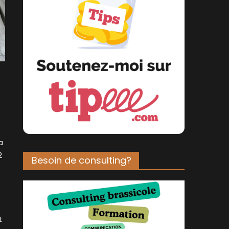
a
2
Besoin de consulting?
t