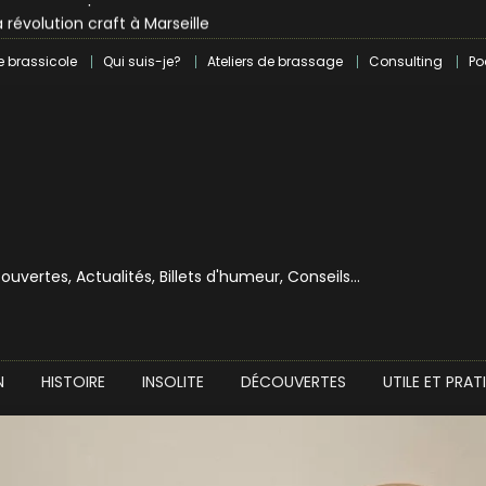
 révolution craft à Marseille
lle dans le milieu brassicole
e brassicole
Qui suis-je?
Ateliers de brassage
Consulting
Po
ilray pour une bouchée de pain ?
écouvertes, Actualités, Billets d'humeur, Conseils…
N
HISTOIRE
INSOLITE
DÉCOUVERTES
UTILE ET PRAT