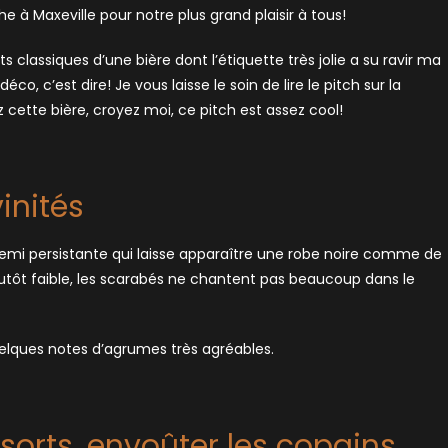
e à Maxeville pour notre plus grand plaisir à tous!
s classiques d’une bière dont l’étiquette très jolie a su ravir ma
o, c’est dire! Je vous laisse le soin de lire le pitch sur la
cette bière, croyez moi, ce pitch est assez cool!
inités
semi persistante qui laisse apparaître une robe noire comme de
lutôt faible, les scarabés ne chantent pas beaucoup dans le
uelques notes d’agrumes très agréables.
 sorts, envoûter les copains