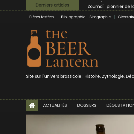
Skip
Zoumaï : pionnier de la
Derniers articles
to
L’intelligence artificie
Bières testées
Bibliographie – Sitographie
Glossair
content
BrewDog racheté par T
Bières et célébrités
Site sur l'univers brassicole : Histoire, Zythologie, D
ACTUALITÉS
DOSSIERS
DÉGUSTATIO