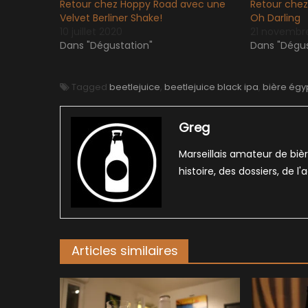
Retour chez Hoppy Road avec une
Retour chez
Velvet Berliner Shake!
Oh Darling
10 juillet 2020
21 novembr
Dans "Dégustation"
Dans "Dégus
Tagged
beetlejuice
,
beetlejuice black ipa
,
bière égy
Greg
Marseillais amateur de bièr
histoire, des dossiers, de l
Articles similaires