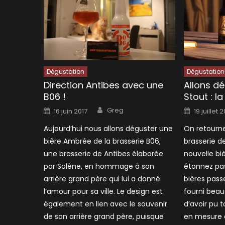
Dégustation
Dégustation
Direction Antibes avec une
Allons dé
B06 !
Stout : l
Author
Posted
Posted
Greg
16 juin 2017
19 juillet 
on
on
Aujourd’hui nous allons déguster une
On retourne
bière Ambrée de la brasserie B06,
brasserie d
une brasserie de Antibes élaborée
nouvelle bi
par Solène, en hommage à son
étonnez pas
arrière grand père qui lui a donné
bières passe
l’amour pour sa ville. Le design est
fourni beauc
également en lien avec le souvenir
d’avoir pu t
de son arrière grand père, puisque
en mesure d