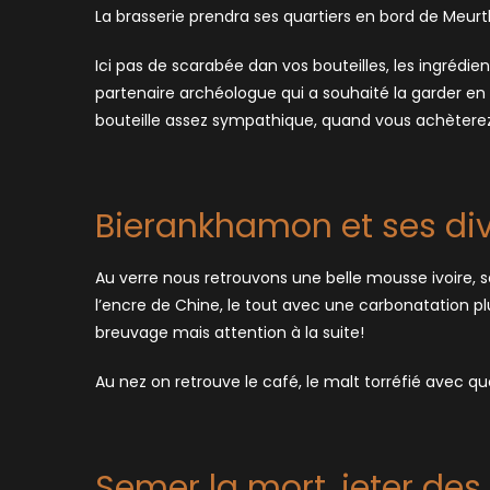
La brasserie prendra ses quartiers en bord de Meurth
Ici pas de scarabée dan vos bouteilles, les ingrédient
partenaire archéologue qui a souhaité la garder en déc
bouteille assez sympathique, quand vous achèterez 
Bierankhamon et ses div
Au verre nous retrouvons une belle mousse ivoire, 
l’encre de Chine, le tout avec une carbonatation p
breuvage mais attention à la suite!
Au nez on retrouve le café, le malt torréfié avec q
Semer la mort, jeter des