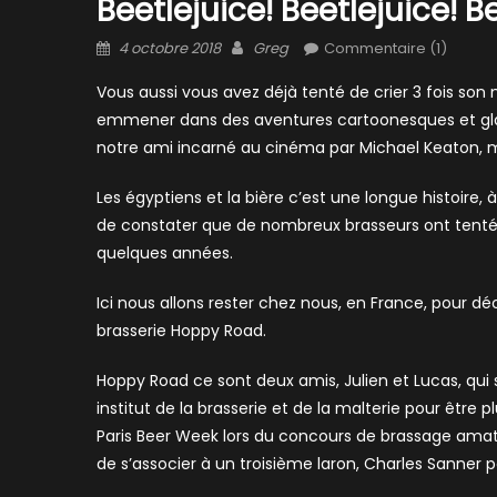
Beetlejuice! Beetlejuice! B
Posted
Author
4 octobre 2018
Greg
Commentaire (1)
on
Vous aussi vous avez déjà tenté de crier 3 fois son
emmener dans des aventures cartoonesques et glauqu
notre ami incarné au cinéma par Michael Keaton, ma
Les égyptiens et la bière c’est une longue histoire
de constater que de nombreux brasseurs ont tentés de
quelques années.
Ici nous allons rester chez nous, en France, pour dé
brasserie Hoppy Road.
Hoppy Road ce sont deux amis, Julien et Lucas, qui
institut de la brasserie et de la malterie pour être 
Paris Beer Week lors du concours de brassage amate
de s’associer à un troisième laron, Charles Sanner 