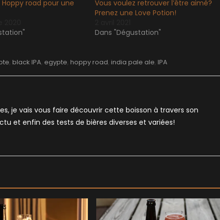
 Hoppy road pour une
Vous voulez retrouver l’être aimé?
Prenez une Love Potion!
e 2020
2 avril 2021
tation"
Dans "Dégustation"
pte
,
black IPA
,
egypte
,
hoppy road
,
india pale ale
,
IPA
es, je vais vous faire découvrir cette boisson à travers son
'actu et enfin des tests de bières diverses et variées!