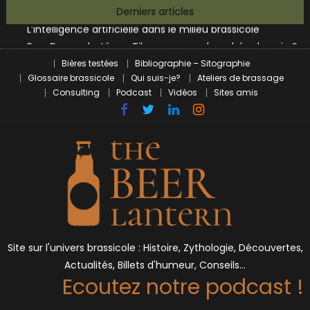
Zoumaï : pionnier de la révolution craft à Marseille
Skip
Derniers articles
L’intelligence artificielle dans le milieu brassicole
to
BrewDog racheté par Tilray pour une bouchée de pain ?
content
Bières et célébrités
Bières testées
Bibliographie – Sitographie
Glossaire brassicole
Qui suis-je?
Ateliers de brassage
Consulting
Podcast
Vidéos
Sites amis
Site sur l'univers brassicole : Histoire, Zythologie, Découvertes,
Actualités, Billets d'humeur, Conseils…
Ecoutez notre podcast !