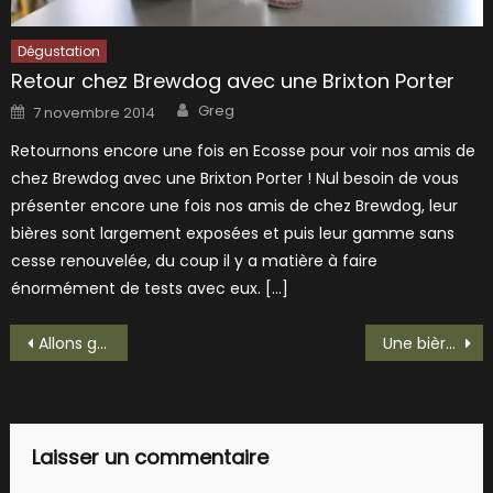
Dégustation
Retour chez Brewdog avec une Brixton Porter
Author
Posted
Greg
7 novembre 2014
on
Retournons encore une fois en Ecosse pour voir nos amis de
chez Brewdog avec une Brixton Porter ! Nul besoin de vous
présenter encore une fois nos amis de chez Brewdog, leur
bières sont largement exposées et puis leur gamme sans
cesse renouvelée, du coup il y a matière à faire
énormément de tests avec eux. […]
Navigation
Allons goûter une bière blonde de Mme Dusse!
Une bière Serbe, la Melissa de chez Kabinet!
de
l’article
Laisser un commentaire