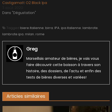
Castigamatt O2 Black Ipa
3 août 2020
Dans "Dégustation"
Tagged
biere italienne
,
birra
,
IPA
,
ipa italienne
,
lambrote
,
lambrote ipa
,
milan
,
rome
Greg
Marseillais amateur de bières, je vais vous
faire découvrir cette boisson à travers son
histoire, des dossiers, de l'actu et enfin des
tests de bières diverses et variées!
Articles similaires