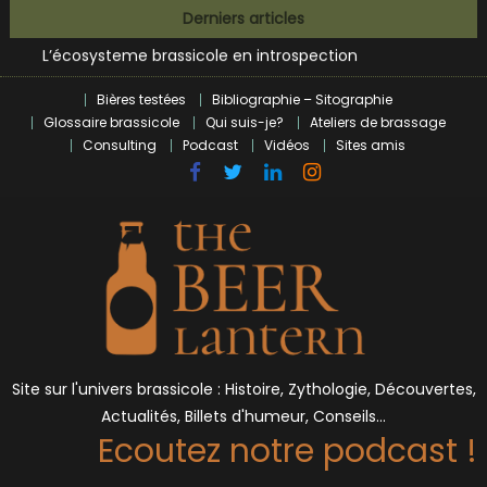
Bières et célébrités
Skip
Derniers articles
L’écosysteme brassicole en introspection
to
Zoumaï : pionnier de la révolution craft à Marseille
content
L’intelligence artificielle dans le milieu brassicole
Bières testées
Bibliographie – Sitographie
BrewDog racheté par Tilray pour une bouchée de pain ?
Glossaire brassicole
Qui suis-je?
Ateliers de brassage
Bières et célébrités
Consulting
Podcast
Vidéos
Sites amis
Site sur l'univers brassicole : Histoire, Zythologie, Découvertes,
Actualités, Billets d'humeur, Conseils…
Ecoutez notre podcast !