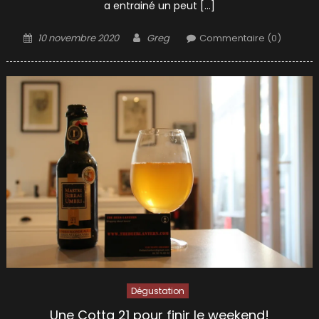
a entrainé un peut […]
Posted
Author
10 novembre 2020
Greg
Commentaire (0)
on
Dégustation
Une Cotta 21 pour finir le weekend!