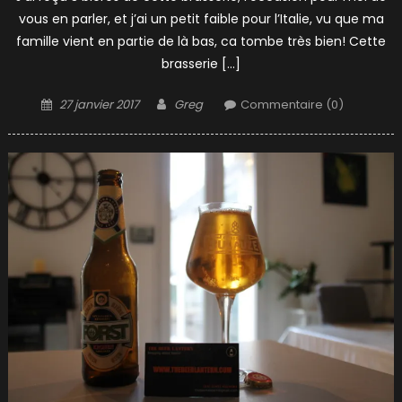
vous en parler, et j’ai un petit faible pour l’Italie, vu que ma
famille vient en partie de là bas, ca tombe très bien! Cette
brasserie […]
Posted
Author
27 janvier 2017
Greg
Commentaire (0)
on