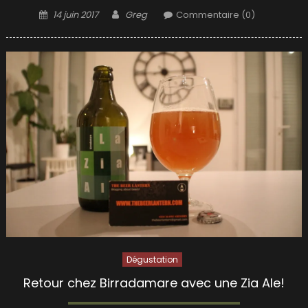
Posted
Author
14 juin 2017
Greg
Commentaire (0)
on
Dégustation
Retour chez Birradamare avec une Zia Ale!