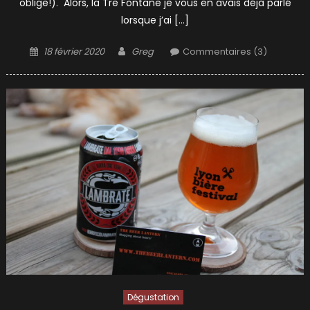
oblige!). Alors, la Tre Fontane je vous en avais déjà parlé
lorsque j’ai […]
Posted
Author
18 février 2020
Greg
Commentaires (3)
on
Dégustation