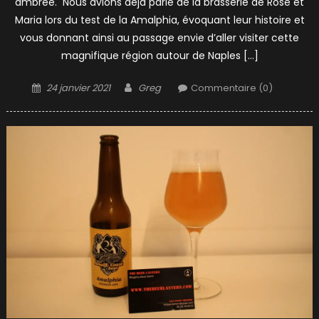
ambrée. Nous avions déjà parlé de la brasserie de Rose et
Maria lors du test de la Amalphia, évoquant leur histoire et
vous donnant ainsi au passage envie d’aller visiter cette
magnifique région autour de Naples […]
Posted
Author
24 janvier 2021
Greg
Commentaire (0)
on