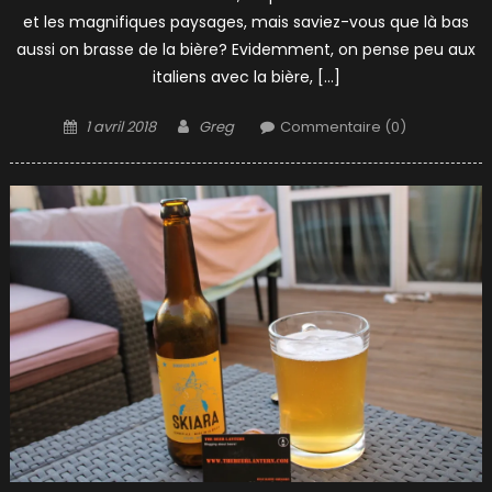
et les magnifiques paysages, mais saviez-vous que là bas
aussi on brasse de la bière? Evidemment, on pense peu aux
italiens avec la bière, […]
Posted
Author
1 avril 2018
Greg
Commentaire (0)
on