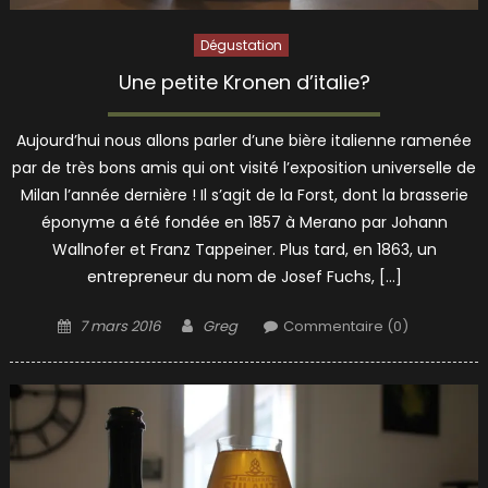
Dégustation
Une petite Kronen d’italie?
Aujourd’hui nous allons parler d’une bière italienne ramenée
par de très bons amis qui ont visité l’exposition universelle de
Milan l’année dernière ! Il s’agit de la Forst, dont la brasserie
éponyme a été fondée en 1857 à Merano par Johann
Wallnofer et Franz Tappeiner. Plus tard, en 1863, un
entrepreneur du nom de Josef Fuchs, […]
Posted
Author
7 mars 2016
Greg
Commentaire (0)
on