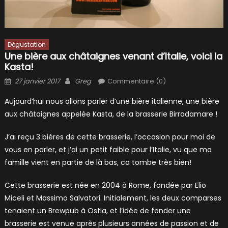
Dégustation
Une bière aux châtaignes venant d’Italie, voici la
Kasta!
Posted
Author
27 janvier 2017
Greg
Commentaire (0)
on
Aujourd’hui nous allons parler d’une bière italienne, une bière
aux châtaignes appelée Kasta, de la brasserie Birradamare !
J’ai reçu 3 bières de cette brasserie, l’occasion pour moi de
vous en parler, et j’ai un petit faible pour l’Italie, vu que ma
famille vient en partie de là bas, ca tombe très bien!
Cette brasserie est née en 2004 à Rome, fondée par Elio
Miceli et Massimo Salvatori. Initialement, les deux comparses
tenaient un Brewpub à Ostia, et l’idée de fonder une
brasserie est venue après plusieurs années de passion et de