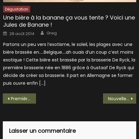
Dégustation
Une bière à la banane ça vous tente ? Voici une
Jules de Banane !
Author
Posted
Greg
28 août 2014
on
Partons un peu vers l’exotisme, le soleil, les plages avec une
bière brassée en…..Belgique….ah ouais d’un coup c’est moins
exotique ! Cette bière est brassée par la brasserie De Ryck, la
première brasserie née en 1886 grâce à Gustaaf De Ryck qui
décide de créer sa brasserie. Il part en Allemagne se former
puis ouvre enfin […]
Navigation
Première bière de Tiny Rebel, la Stay Puft!
Nouvelle Minotte, la Ginger Haack!
de
l’article
Laisser un commentaire