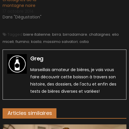
montagne noire
17 octobre 2014
Dans "Dégustation"
Tagged
biere italienne
,
birra
,
birradamare
,
chataignes
,
elio
miceli
,
fiumino
,
kasta
,
massimo salvatori
,
ostia
Greg
Marseillais amateur de bières, je vais vous
faire découvrir cette boisson à travers son
histoire, des dossiers, de l'actu et enfin des
tests de bières diverses et variées!
Articles similaires