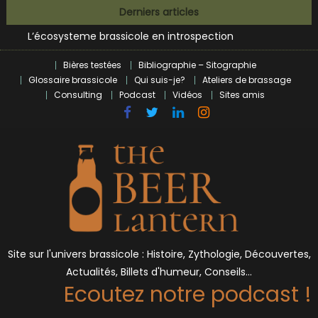
Bières et célébrités
Skip
Derniers articles
L’écosysteme brassicole en introspection
to
Zoumaï : pionnier de la révolution craft à Marseille
content
L’intelligence artificielle dans le milieu brassicole
Bières testées
Bibliographie – Sitographie
BrewDog racheté par Tilray pour une bouchée de pain ?
Glossaire brassicole
Qui suis-je?
Ateliers de brassage
Bières et célébrités
Consulting
Podcast
Vidéos
Sites amis
Site sur l'univers brassicole : Histoire, Zythologie, Découvertes,
Actualités, Billets d'humeur, Conseils…
Ecoutez notre podcast !