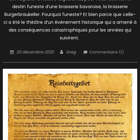
destin funeste d’une brasserie bavaroise, la brasserie
Burgerbraukeller. Pourquoi funeste? Et bien parce que celle-
ci a été le théâtre d’un événement historique qui a amené à
des conséquences catastrophiques pour les années qui
suivirent.
Posted
Author
30 décembre 2020
Greg
Commentaire (1)
on