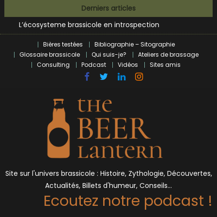
Bières et célébrités
Skip
Derniers articles
L’écosysteme brassicole en introspection
to
Zoumaï : pionnier de la révolution craft à Marseille
content
L’intelligence artificielle dans le milieu brassicole
Bières testées
Bibliographie – Sitographie
BrewDog racheté par Tilray pour une bouchée de pain ?
Glossaire brassicole
Qui suis-je?
Ateliers de brassage
Bières et célébrités
Consulting
Podcast
Vidéos
Sites amis
Site sur l'univers brassicole : Histoire, Zythologie, Découvertes,
Actualités, Billets d'humeur, Conseils…
Ecoutez notre podcast !