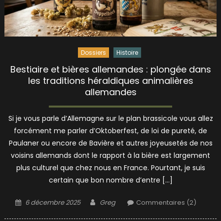
Dossiers
Histoire
Bestiaire et bières allemandes : plongée dans
les traditions héraldiques animalières
allemandes
Si je vous parle d’Allemagne sur le plan brassicole vous allez
forcément me parler d’Oktoberfest, de loi de pureté, de
Paulaner ou encore de Bavière et autres joyeusetés de nos
voisins allemands dont le rapport à la bière est largement
plus culturel que chez nous en France. Pourtant, je suis
certain que bon nombre d’entre […]
Posted
Author
6 décembre 2025
Greg
Commentaires (2)
on