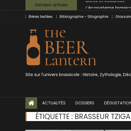
Skip
L’écosysteme brassico
Derniers articles
to
Zoumaï : pionnier de la
Bières testées
Bibliographie – Sitographie
Glossair
content
L’intelligence artificie
BrewDog racheté par T
Bières et célébrités
Site sur l'univers brassicole : Histoire, Zythologie, D
ACTUALITÉS
DOSSIERS
DÉGUSTATIO
ÉTIQUETTE :
BRASSEUR TZIGA