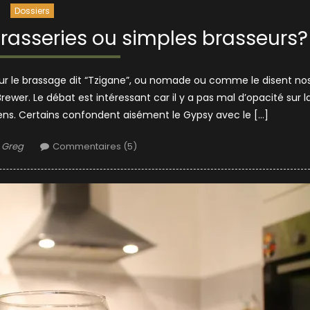
Dossiers
brasseries ou simples brasseurs?
sur le brassage dit “Tzigane”, ou nomade ou comme le disent no
wer. Le débat est intéressant car il y a pas mal d’opacité sur l
gens. Certains confondent aisément le Gypsy avec le […]
Author
Greg
Commentaires (5)