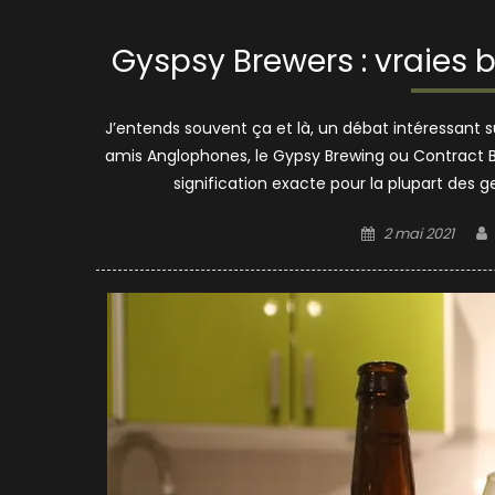
Gyspsy Brewers : vraies 
J’entends souvent ça et là, un débat intéressant 
amis Anglophones, le Gypsy Brewing ou Contract Bre
signification exacte pour la plupart des 
Posted
2 mai 2021
on