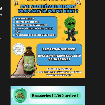
nt
ne