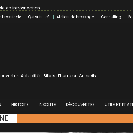
le en introspection
 révolution craft à Marseille
e brassicole
Qui suis-je?
Ateliers de brassage
Consulting
Po
lle dans le milieu brassicole
ilray pour une bouchée de pain ?
écouvertes, Actualités, Billets d'humeur, Conseils…
N
HISTOIRE
INSOLITE
DÉCOUVERTES
UTILE ET PRAT
NE