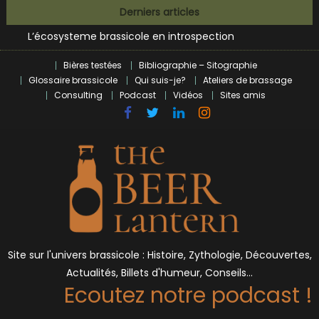
Bières et célébrités
Skip
Derniers articles
L’écosysteme brassicole en introspection
to
Zoumaï : pionnier de la révolution craft à Marseille
content
L’intelligence artificielle dans le milieu brassicole
Bières testées
Bibliographie – Sitographie
BrewDog racheté par Tilray pour une bouchée de pain ?
Glossaire brassicole
Qui suis-je?
Ateliers de brassage
Bières et célébrités
Consulting
Podcast
Vidéos
Sites amis
Site sur l'univers brassicole : Histoire, Zythologie, Découvertes,
Actualités, Billets d'humeur, Conseils…
Ecoutez notre podcast !