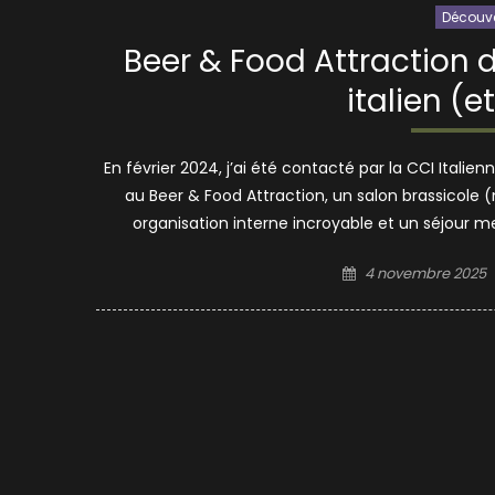
Découve
Beer & Food Attraction d
italien (
En février 2024, j’ai été contacté par la CCI Itali
au Beer & Food Attraction, un salon brassicole 
organisation interne incroyable et un séjour me
Posted
4 novembre 2025
on