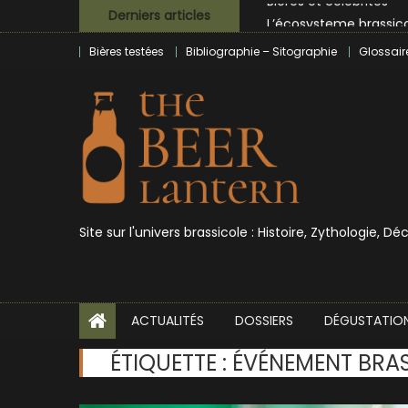
Skip
L’écosysteme brassico
Derniers articles
to
Zoumaï : pionnier de la
Bières testées
Bibliographie – Sitographie
Glossair
content
L’intelligence artificie
BrewDog racheté par T
Bières et célébrités
Site sur l'univers brassicole : Histoire, Zythologie, D
ACTUALITÉS
DOSSIERS
DÉGUSTATIO
ÉTIQUETTE :
ÉVÉNEMENT BRAS